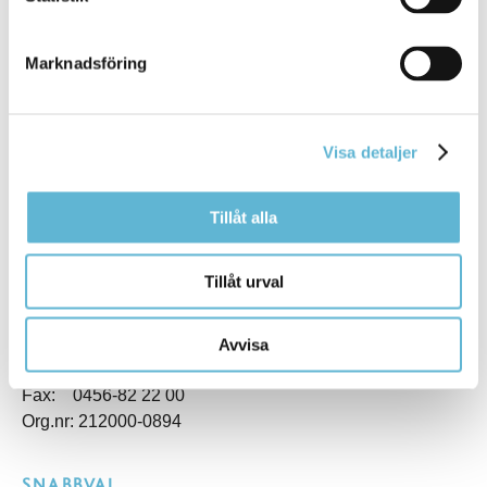
Marknadsföring
KONTAKT
Besöksadress
Visa detaljer
Kommunhuset, Storgatan 48
Postadress
Box 18, 295 21 Bromölla
Tillåt alla
E-post
kommunstyrelsen@bromolla.se
Tillåt urval
Webbadress
www.bromolla.se
Avvisa
Växel: 0456-82 20 00
Fax: 0456-82 22 00
Org.nr: 212000-0894
SNABBVAL