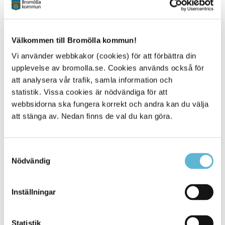
Bookpool SCB (pdf)
- Skolbibliotekscentralen
Välkommen till Bromölla kommun!
Kontakt
Vi använder webbkakor (cookies) för att förbättra din
Skolbibliotekscentralen
upplevelse av bromolla.se. Cookies används också för
0456-82 22 55
att analysera vår trafik, samla information och
skolbibliotekscentralen@bromolla.se
statistik. Vissa cookies är nödvändiga för att
webbsidorna ska fungera korrekt och andra kan du välja
att stänga av. Nedan finns de val du kan göra.
Samtyckesval
Sidan senast uppdaterad:
den 28 February 2025
Nödvändig
Inställningar
Statistik