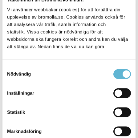
Vi använder webbkakor (cookies) för att förbättra din
upplevelse av bromolla.se. Cookies används också för
att analysera vår trafik, samla information och
statistik. Vissa cookies är nödvändiga för att
webbsidorna ska fungera korrekt och andra kan du välja
att stänga av. Nedan finns de val du kan göra.
Samtyckesval
Matsedel för grundskolan
Nödvändig
Nyfiken på vad det är för mat idag? Du kan även ladda
ner appen Aivo menu med veckans matsedel.
Inställningar
Här hittar du skolmatsedeln
Statistik
Marknadsföring