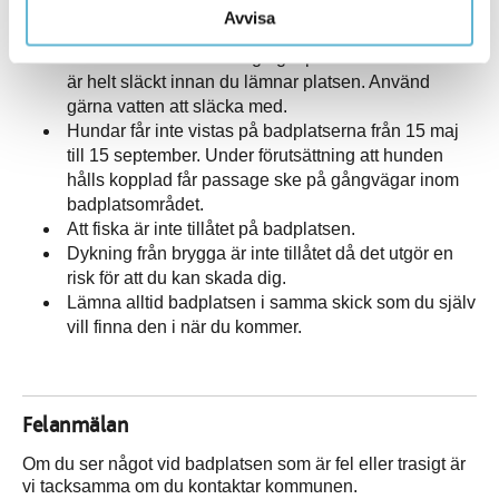
med dig ditt skräp hem. Tänk på att djur och
Avvisa
människor lätt skadar sig på kvarlämnade sopor.
Grilla endast vid befintliga grillplatser. Se till att det
är helt släckt innan du lämnar platsen. Använd
gärna vatten att släcka med.
Hundar får inte vistas på badplatserna från 15 maj
till 15 september. Under förutsättning att hunden
hålls kopplad får passage ske på gångvägar inom
badplatsområdet.
Att fiska är inte tillåtet på badplatsen.
Dykning från brygga är inte tillåtet då det utgör en
risk för att du kan skada dig.
Lämna alltid badplatsen i samma skick som du själv
vill finna den i när du kommer.
Felanmälan
Om du ser något vid badplatsen som är fel eller trasigt är
vi tacksamma om du kontaktar kommunen.