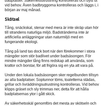
badplatser. Säkerhetsutrustning kontrolleras och byts ut
vid behov. Även badbryggorna kontrolleras och läggs i, i
början av maj månad.
Skötsel
Tång, snäckskal, stenar med mera är inte skräp utan hör
till strandens naturliga miljö. Badstränderna inte är
artificiella anläggningar utan naturmiljö med en
fungerande ekologi.
Tång på land tas dock bort när den förekommer i stora
mängder som stör badlivet under badsäsongen. För
mindre mängder tång finns redskap att använda, som
krattor och borstar, för att frigöra sig en yta att vara på.
Under den lokala badsäsongen sker regelbunden tillsyn
av alla badplatser. Soptunnor töms, toaletterna städas,
grillar och livräddningsutrustning kontrolleras. Vid behov
klipps gräset och sly trimmas ner, detta för att hålla
badplatsernas ytor i gått skick.
Av säkerhetsskäl genomförs det mesta av skötseln och