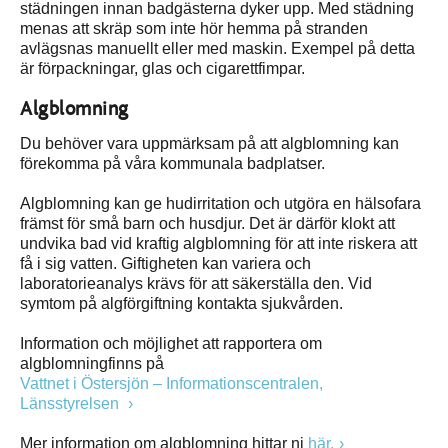
städningen innan badgästerna dyker upp. Med städning
menas att skräp som inte hör hemma på stranden
avlägsnas manuellt eller med maskin. Exempel på detta
är förpackningar, glas och cigarettfimpar.
Algblomning
Du behöver vara uppmärksam på att algblomning kan
förekomma på våra kommunala badplatser.
Algblomning kan ge hudirritation och utgöra en hälsofara
främst för små barn och husdjur. Det är därför klokt att
undvika bad vid kraftig algblomning för att inte riskera att
få i sig vatten. Giftigheten kan variera och
laboratorieanalys krävs för att säkerställa den. Vid
symtom på algförgiftning kontakta sjukvården.
Information och möjlighet att rapportera om
algblomningfinns på
Vattnet i Östersjön – Informationscentralen,
Länsstyrelsen
Mer information om algblomning hittar ni
här.