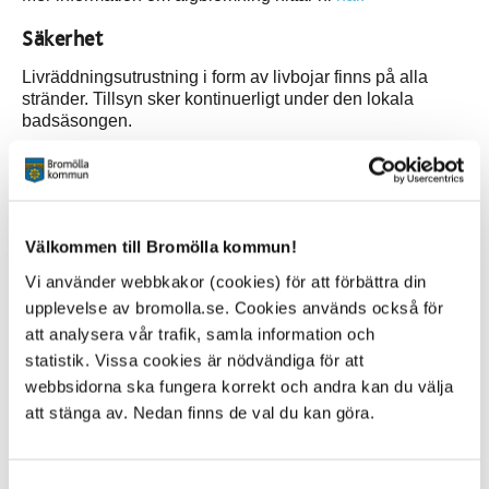
Säkerhet
Livräddningsutrustning i form av livbojar finns på alla
stränder. Tillsyn sker kontinuerligt under den lokala
badsäsongen.
Speciella nödtelefoner anses inte vara ett behov då
mobiltelefoni är utbredd och fungerar utmed hela
kommunens kuststräcka. Kommunens stränder har inga
farliga strömmar eller andra faror som motiverar särskilda
Välkommen till Bromölla kommun!
livräddare.
Vi använder webbkakor (cookies) för att förbättra din
Alla kommunala badplatser har en unik adress och är
upplevelse av bromolla.se. Cookies används också för
tillgängliga för räddningsfordon. Räddningstjänsten har
att analysera vår trafik, samla information och
koordinater och adress för varje badplats i sina
statistik. Vissa cookies är nödvändiga för att
navigationssystem.
webbsidorna ska fungera korrekt och andra kan du välja
Tänk på att parkera så att räddningsfordon kommer fram
att stänga av. Nedan finns de val du kan göra.
vid ett eventuellt tillbud.
Vid skador: Ring Sjukvårdsupplysningen
1177
Samtyckesval