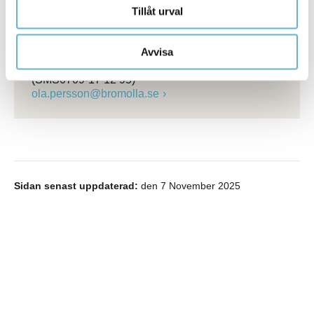
Tillåt urval
Kontakt
Ola Persson
Kultursamordnare
Avvisa
0456-82 21 52
(SMS0709-17 12 95)
ola.persson@bromolla.se
Sidan senast uppdaterad:
den 7 November 2025