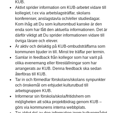
KUB.
Aktivt sprider information om KUB-arbetet vidare till
kollegiet, t ex via arbetslagsträffar, skolans
konferenser, anslagstavla och/eller studiedagar.
Kom ihåg att Du som kulturombud kanske är den
enda som har fått den aktuella informationen. Det är
därför viktigt att Du sprider informationen vidare till
övriga lärare och elever.
Är aktiv och delaktig på KUB-ombudsträffarna som
kommunen bjuder in till. Minst tre träffar per termin.
Samlar in feedback från kollegor som har varit på
olika evenemang eller föreställningar som har
arrangerats av KUB. Denna feedback ska sedan
återföras till KUB.
Tar in och förmedlar förskolans/skolans synpunkter
och önskemål om erbjudet kulturutbud till
arbetsgruppen KUB.
Informerar sin förskola/skola/fritidshem om
möjligheten att söka projektbidrag genom KUB –
görs via kommunens interna webbplats.
Tar aktivt del av den information inom kulturområdet