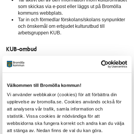
som skickas via e-post eller läggs ut på Bromölla
kommuns webbplats.
Tar in och förmedlar förskolans/skolans synpunkter
och önskemål om erbjudet kulturutbud till
arbetsgruppen KUB.
KUB-ombud
Alvikenskolan
Emma Justad
Dalaskolan Norra
Nikolaos
Välkommen till Bromölla kommun!
Kosmidis/Emma
Condrup
Vi använder webbkakor (cookies) för att förbättra din
upplevelse av bromolla.se. Cookies används också för
att analysera vår trafik, samla information och
Edenryds skola
Ann Herdmo
statistik. Vissa cookies är nödvändiga för att
webbsidorna ska fungera korrekt och andra kan du välja
Gualövs skola
Kristina Seiron
att stänga av. Nedan finns de val du kan göra.