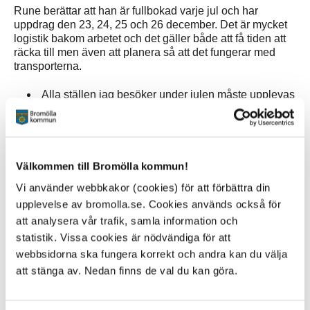
Rune berättar att han är fullbokad varje jul och har
uppdrag den 23, 24, 25 och 26 december. Det är mycket
logistik bakom arbetet och det gäller både att få tiden att
räcka till men även att planera så att det fungerar med
transporterna.
Alla ställen jag besöker under julen måste upplevas
som att det är ”det enda stället jag besöker”. Det är
viktigt att inte bara tomta utan dessutom bjuda på en
liten show för barnen och en del i detta är mina
berättelser. Barnen ska få något med sig från mina
Välkommen till Bromölla kommun!
besök och jag vill att dom ska komma ihåg detta när
dom blir äldre. Det är min målsättning att vara så bra
Vi använder webbkakor (cookies) för att förbättra din
som möjligt på alla ställen jag besöker, berättar
upplevelse av bromolla.se. Cookies används också för
Rune.
att analysera vår trafik, samla information och
statistik. Vissa cookies är nödvändiga för att
webbsidorna ska fungera korrekt och andra kan du välja
Rune berättar många historier om sina besök hos barn
och familjer och menar på att varje år händer det något
att stänga av. Nedan finns de val du kan göra.
speciellt som han bär med sig i minnet.