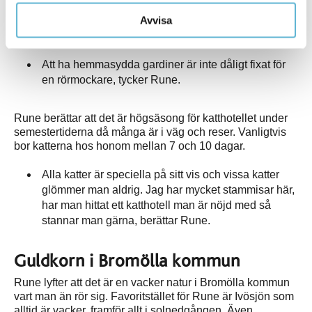
Avvisa
Katthotellet har totalt 9 rum, dekorerade med hemsydda
gardiner och kristallkronor.
Att ha hemmasydda gardiner är inte dåligt fixat för
en rörmockare, tycker Rune.
Rune berättar att det är högsäsong för katthotellet under
semestertiderna då många är i väg och reser. Vanligtvis
bor katterna hos honom mellan 7 och 10 dagar.
Alla katter är speciella på sitt vis och vissa katter
glömmer man aldrig. Jag har mycket stammisar här,
har man hittat ett katthotell man är nöjd med så
stannar man gärna, berättar Rune.
Guldkorn i Bromölla kommun
Rune lyfter att det är en vacker natur i Bromölla kommun
vart man än rör sig. Favoritstället för Rune är Ivösjön som
alltid är vacker, framför allt i solnedgången. Även