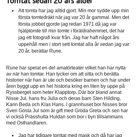
Tomtat sedan 20 års ålder
Att tomta har jag alltid gjort. Min mor sydde upp min
första tomtedräkt när jag var 20 år gammal. Men det
första jobbet gjorde jag redan 1971 då jag var
hjälptomte till min tomte i föräldrahemmet, det har
jag ett fotografi kvar från. Jag har haft något års
uppehåll men i stort sett tomtat alla år sedan jag var
20 år, berättar Rune.
Rune har spelat en del amatörteater vilket han har nytta
av när han tomtar. Han tycker om att sitta och berätta
historier när han är ute och besöker barnen och har under
åren byggt upp en hel historia kring en liten by uppe på
Ryssberget som heter Klapptorp. Där bor bland annat
Nisse Jul, hans fru Julia och deras barn Sten Hilding,
Karin Beda och Klas Hans. I grannhuset bor Nisses bror
Sven Gösta Jul som är gift med Gröda Greta och sen har
vi också Prässhulta Huldan som bor i byn tillsammans
med Osthandlaren.
Jag har tidigare tomtat med mask och då har jag