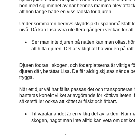
hon med sig minnet av när hennes mamma blev attacker
att hon länge hade en viss rädsla för djuren.
Under sommaren bedrivs skyddsjakt i spannmålsfält för
nivå. Då kan Lisa vara ute flera gånger i veckan för att 
Ser man inte djuren på natten kan man oftast höra
att hitta djuren. Det är viktigt att ha vinden på rä
Djuren fodras i skogen, och foderplatserna är viktiga fö
djuren där, berättar Lisa. De får aldrig skjutas när de
trygga.
När ett djur väl har fällts passas det och transporteras h
hanteras korrekt vilket är avgörande för köttkvaliteten,
säkerställer också att köttet är friskt och ätbart.
Tillvaratagandet är en viktig del av jakten. När man 
skogen, något man inte alltid kan veta om det köt