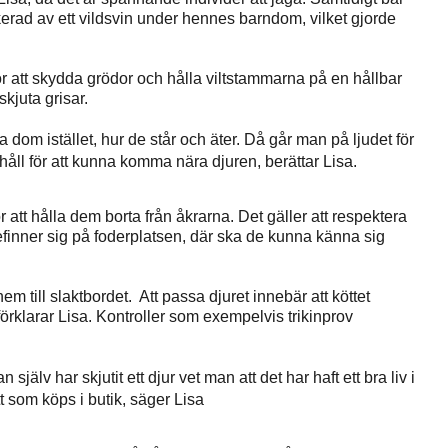
ad av ett vildsvin under hennes barndom, vilket gjorde
 att skydda grödor och hålla viltstammarna på en hållbar
skjuta grisar.
 dom istället, hur de står och äter. Då går man på ljudet för
tt håll för att kunna komma nära djuren, berättar Lisa.
r att hålla dem borta från åkrarna. Det gäller att respektera
 befinner sig på foderplatsen, där ska de kunna känna sig
em till slaktbordet. Att passa djuret innebär att köttet
 förklarar Lisa. Kontroller som exempelvis trikinprov
själv har skjutit ett djur vet man att det har haft ett bra liv i
t som köps i butik, säger Lisa