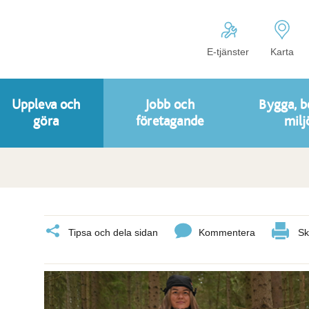
E-tjänster
Karta
Uppleva och
Jobb och
Bygga, b
göra
företagande
milj
Tipsa och dela sidan
Kommentera
Sk