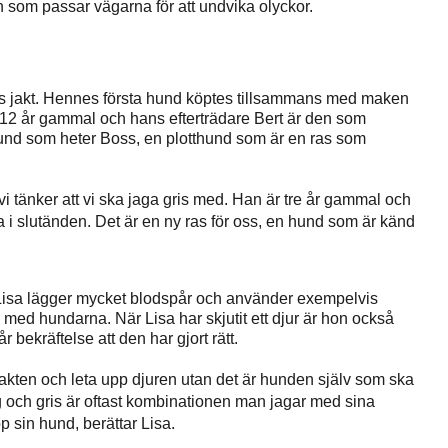
n som passar vägarna för att undvika olyckor.
es jakt. Hennes första hund köptes tillsammans med maken
 12 år gammal och hans efterträdare Bert är den som
und som heter Boss, en plotthund som är en ras som
i tänker att vi ska jaga gris med. Han är tre år gammal och
i slutänden. Det är en ny ras för oss, en hund som är känd
d. Lisa lägger mycket blodspår och använder exempelvis
na med hundarna. När Lisa har skjutit ett djur är hon också
 bekräftelse att den har gjort rätt.
kten och leta upp djuren utan det är hunden själv som ska
lg och gris är oftast kombinationen man jagar med sina
p sin hund, berättar Lisa.