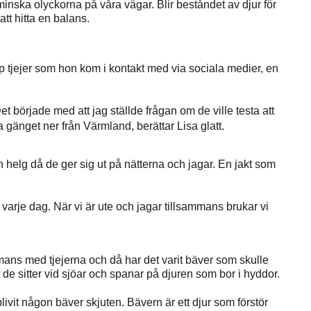
 minska olyckorna på våra vägar. Blir beståndet av djur för
att hitta en balans.
tjejer som hon kom i kontakt med via sociala medier, en
et började med att jag ställde frågan om de ville testa att
gänget ner från Värmland, berättar Lisa glatt.
helg då de ger sig ut på nätterna och jagar. En jakt som
 varje dag. När vi är ute och jagar tillsammans brukar vi
mans med tjejerna och då har det varit bäver som skulle
tt de sitter vid sjöar och spanar på djuren som bor i hyddor.
blivit någon bäver skjuten. Bävern är ett djur som förstör