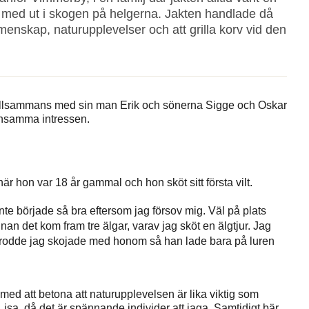
on med ut i skogen på helgerna. Jakten handlade då
emenskap, naturupplevelser och att grilla korv vid den
. Tillsammans med sin man Erik och sönerna Sigge och Oskar
mensamma intressen.
är hon var 18 år gammal och hon sköt sitt första vilt.
te började så bra eftersom jag försov mig. Väl på plats
innan det kom fram tre älgar, varav jag sköt en älgtjur. Jag
trodde jag skojade med honom så han lade bara på luren
med att betona att naturupplevelsen är lika viktig som
 Lisa, då det är spännande individer att jaga. Samtidigt bär