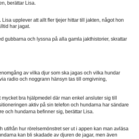
en, berättar Lisa.
sa upplever att allt fler tjejer hittar till jakten, något hon
lltid har jagat.
d gubbarna och lyssna på alla gamla jakthistorier, skrattar
d genomgång av vilka djur som ska jagas och vilka hundar
a radio och noggrann hänsyn tas till omgivning,
 mycket bra hjälpmedel där man enkel ansluter sig till
itioneringen aktiv på sin telefon och hundarna har sändare
re och hundarna befinner sig, berättar Lisa.
 utifrån hur rörelsemönstret ser ut i appen kan man avläsa
. Hundarna kan bli skadade av djuren de jagar, men även