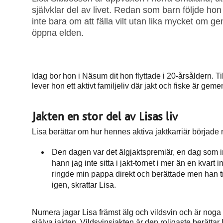
självklar del av livet. Redan som barn följde h
inte bara om att fälla vilt utan lika mycket om g
öppna elden.
Idag bor hon i Näsum dit hon flyttade i 20-årsåldern
lever hon ett aktivt familjeliv där jakt och fiske är ge
Jakten en stor del av Lisas liv
Lisa berättar om hur hennes aktiva jaktkarriär började n
Den dagen var det älgjaktspremiär, en dag som in
hann jag inte sitta i jakt-tornet i mer än en kvart 
ringde min pappa direkt och berättade men han 
igen, skrattar Lisa.
Numera jagar Lisa främst älg och vildsvin och är noga 
själva jakten. Vildsvinsjakten är den roligaste berättar