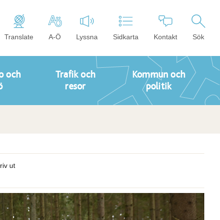
Translate
A-Ö
Lyssna
Sidkarta
Kontakt
Sök
o och
Trafik och
Kommun och
ö
resor
politik
riv ut