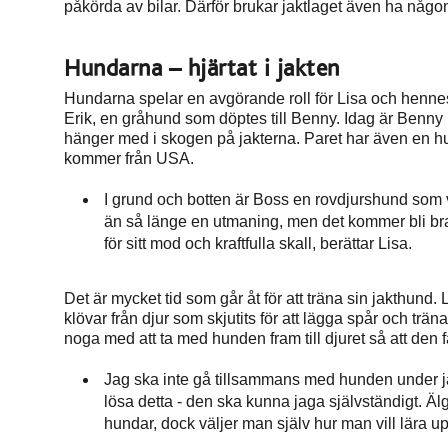
påkörda av bilar. Därför brukar jaktlaget även ha någo
Hundarna – hjärtat i jakten
Hundarna spelar en avgörande roll för Lisa och henn
Erik, en gråhund som döptes till Benny. Idag är Benny
hänger med i skogen på jakterna. Paret har även en h
kommer från USA.
I grund och botten är Boss en rovdjurshund som v
än så länge en utmaning, men det kommer bli bra 
för sitt mod och kraftfulla skall, berättar Lisa.
Det är mycket tid som går åt för att träna sin jakthun
klövar från djur som skjutits för att lägga spår och trä
noga med att ta med hunden fram till djuret så att den får
Jag ska inte gå tillsammans med hunden under ja
lösa detta - den ska kunna jaga självständigt. Ä
hundar, dock väljer man själv hur man vill lära up