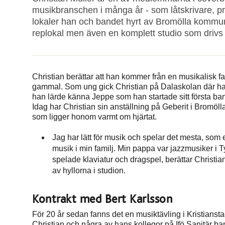
musikbranschen i många år - som låtskrivare, p
lokaler han och bandet hyrt av Bromölla kommun
replokal men även en komplett studio som driv
Christian berättar att han kommer från en musikalisk f
gammal. Som ung gick Christian på Dalaskolan där han 
han lärde känna Jeppe som han startade sitt första b
Idag har Christian sin anställning på Geberit i Bromöl
som ligger honom varmt om hjärtat.
Jag har lätt för musik och spelar det mesta, som ex
musik i min familj. Min pappa var jazzmusiker i 
spelade klaviatur och dragspel, berättar Christ
av hyllorna i studion.
Kontrakt med Bert Karlsson
För 20 år sedan fanns det en musiktävling i Kristianst
Christian och några av hans kollegor på Ifö Sanitär b