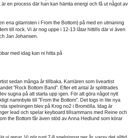
et är en process där han kan hämta energi och få ut något av
en ena gitarristen i From the Bottom) på med en utmaning
m till rock. Vi är nog uppe i 12-13 låtar hittills där vi även
 och Jan Johansen.
bbar med idag kan ni hitta på
rtist sedan många år tillbaka. Karriären som liveartist
andet ”Rock Bottom Band”. Efter ett antal år splittrades
v sugna på att starta upp igen. För att göra något nytt
tigt namnbyte till ”From the Bottom”. Det togs in lite nya
ta spelningen blev på Krog no2 i Bromölla. Idag är
ger lead och spelar keyboard tillsammans med Reine och
From the Bottom får även stöd av Anna Hedlund som körar
r vi repar. Vi gör runt 7-8 spelningar per år, varav det alltid