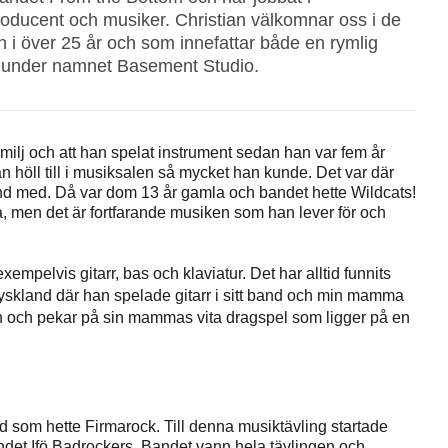
roducent och musiker. Christian välkomnar oss i de
 i över 25 år och som innefattar både en rymlig
s under namnet Basement Studio.
amilj och att han spelat instrument sedan han var fem år
höll till i musiksalen så mycket han kunde. Det var där
and med. Då var dom 13 år gamla och bandet hette Wildcats!
la, men det är fortfarande musiken som han lever för och
empelvis gitarr, bas och klaviatur. Det har alltid funnits
Tyskland där han spelade gitarr i sitt band och min mamma
ian och pekar på sin mammas vita dragspel som ligger på en
ad som hette Firmarock. Till denna musiktävling startade
andet Ifö Badrockers. Bandet vann hela tävlingen och