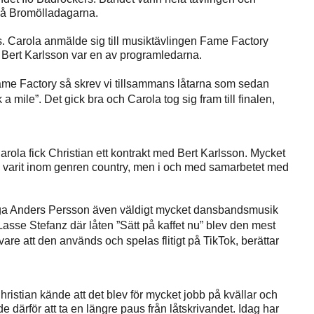
 på Bromölladagarna.
 Carola anmälde sig till musiktävlingen Fame Factory
 Bert Karlsson var en av programledarna.
me Factory så skrev vi tillsammans låtarna som sedan
 mile”. Det gick bra och Carola tog sig fram till finalen,
rola fick Christian ett kontrakt med Bert Karlsson. Mycket
 varit inom genren country, men i och med samarbetet med
lega Anders Persson även väldigt mycket dansbandsmusik
 Lasse Stefanz där låten ”Sätt på kaffet nu” blev den mest
are att den används och spelas flitigt på TikTok, berättar
istian kände att det blev för mycket jobb på kvällar och
e därför att ta en längre paus från låtskrivandet. Idag har