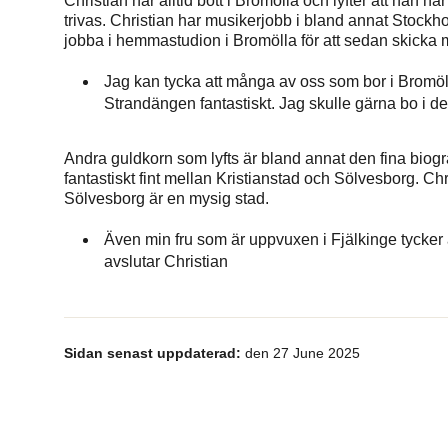
Christian har alltid bott i Bromölla och lyfter att han ha
trivas. Christian har musikerjobb i bland annat Stockho
jobba i hemmastudion i Bromölla för att sedan skicka mat
Jag kan tycka att många av oss som bor i Bromö
Strandängen fantastiskt. Jag skulle gärna bo i 
Andra guldkorn som lyfts är bland annat den fina biogr
fantastiskt fint mellan Kristianstad och Sölvesborg. Chr
Sölvesborg är en mysig stad.
Även min fru som är uppvuxen i Fjälkinge tycker at
avslutar Christian
Sidan senast uppdaterad:
den 27 June 2025