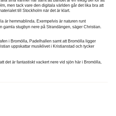
r alla sina vänner här samt att bandet är en viktig del för att
lm, men tack vare den digitala världen går det lika bra att
erialet till Stockholm när det är klart.
lla är hemmablinda. Exempelvis är naturen runt
den gamla stugbyn nere på Strandängen, säger Christian.
afen i Bromölla, Padelhallen samt att Bromölla ligger
istian uppskattar musiklivet i Kristianstad och tycker
t det är fantastiskt vackert nere vid sjön här i Bromölla,