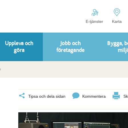
E-tjänster
Karta
Uppleva och
Jobb och
Bygga, b
göra
företagande
milj
r
Tipsa och dela sidan
Kommentera
Sk