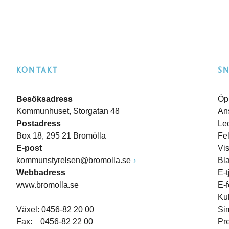
KONTAKT
S
Besöksadress
Öp
Kommunhuset, Storgatan 48
An
Postadress
Le
Box 18, 295 21 Bromölla
Fe
E-post
Vi
kommunstyrelsen@bromolla.se
Bl
Webbadress
E-t
www.bromolla.se
E-
Ku
Växel: 0456-82 20 00
Si
Fax: 0456-82 22 00
Pr