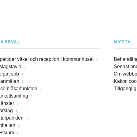
NABBVAL
NYTTA
pettider växel och reception i kommunhuset
Behandling
slagstavla
Senast än
diga jobb
Om webbp
lanmälan
Kakor, coo
sselblåsarfunktion
Tillgängli
ankettsamling
jänster
förslag
lturpunkten
mhallen
essrum