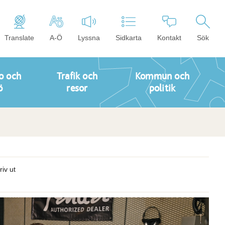
Translate
A-Ö
Lyssna
Sidkarta
Kontakt
Sök
o och
Trafik och
Kommun och
ö
resor
politik
riv ut