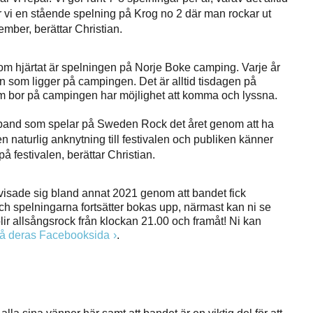
ar vi en stående spelning på Krog no 2 där man rockar ut
ember, berättar Christian.
m hjärtat är spelningen på Norje Boke camping. Varje år
 som ligger på campingen. Det är alltid tisdagen på
som bor på campingen har möjlighet att komma och lyssna.
de band som spelar på Sweden Rock det året genom att ha
n naturlig anknytning till festivalen och publiken känner
å festivalen, berättar Christian.
 visade sig bland annat 2021 genom att bandet fick
ch spelningarna fortsätter bokas upp, närmast kan ni se
ir allsångsrock från klockan 21.00 och framåt! Ni kan
å deras Facebooksida
.