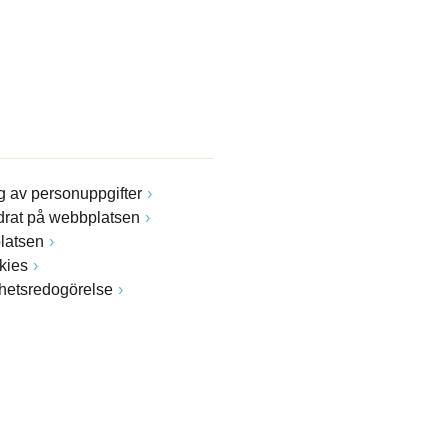
 av personuppgifter
drat på webbplatsen
latsen
kies
ghetsredogörelse