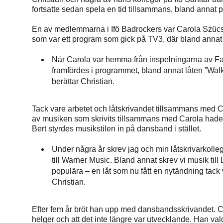
fortsatte sedan spela en tid tillsammans, bland annat
En av medlemmarna i Ifö Badrockers var Carola Szücs.
som var ett program som gick på TV3, där bland annat
När Carola var hemma från inspelningarna av Fa
framfördes i programmet, bland annat låten ”Walk a
berättar Christian.
Tack vare arbetet och låtskrivandet tillsammans med Ca
av musiken som skrivits tillsammans med Carola hade
Bert styrdes musikstilen in på dansband i stället.
Under några år skrev jag och min låtskrivarkol
till Warner Music. Bland annat skrev vi musik till
populära – en låt som nu fått en nytändning tack v
Christian.
Efter fem år bröt han upp med dansbandsskrivandet. Chr
helger och att det inte längre var utvecklande. Han vald