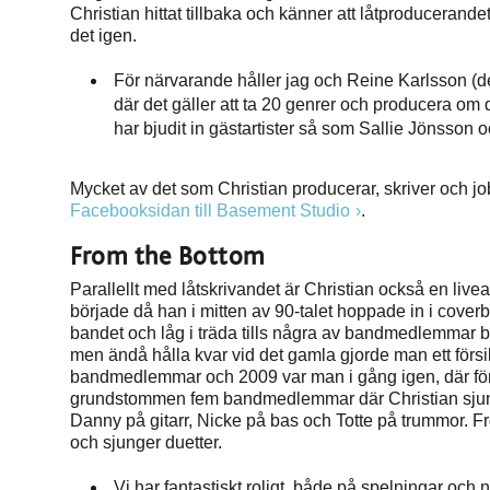
Christian hittat tillbaka och känner att låtproducerand
det igen.
För närvarande håller jag och Reine Karlsson (d
där det gäller att ta 20 genrer och producera om de
har bjudit in gästartister så som Sallie Jönsson
Mycket av det som Christian producerar, skriver och jo
Facebooksidan till Basement Studio
.
From the Bottom
Parallellt med låtskrivandet är Christian också en livea
började då han i mitten av 90-talet hoppade in i coverb
bandet och låg i träda tills några av bandmedlemmar ble
men ändå hålla kvar vid det gamla gjorde man ett försik
bandmedlemmar och 2009 var man i gång igen, där förs
grundstommen fem bandmedlemmar där Christian sjun
Danny på gitarr, Nicke på bas och Totte på trummor. 
och sjunger duetter.
Vi har fantastiskt roligt, både på spelningar och nä