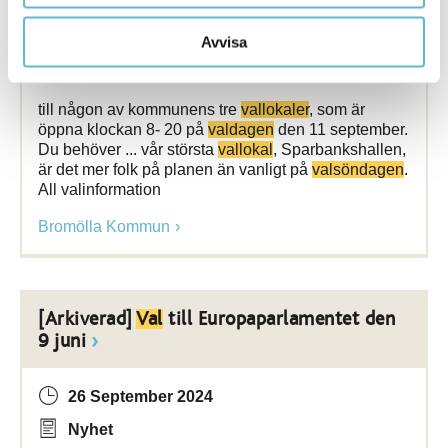
19 December 2023
Avvisa
Nyhet
till någon av kommunens tre
vallokaler
, som är
öppna klockan 8- 20 på
valdagen
den 11 september.
Du behöver ... vår största
vallokal
, Sparbankshallen,
är det mer folk på planen än vanligt på
valsöndagen
.
All valinformation
Bromölla Kommun
[Arkiverad]
Val
till Europaparlamentet den
9 juni
26 September 2024
Nyhet