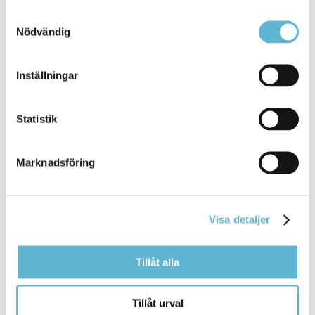
Bromölla Kommun
Samtyckesval
Nödvändig
Inställningar
Infokväll om
gymnasievalet
Statistik
28 January 2020
Nyhet
Marknadsföring
Det Kommunala Aktivitets Ansvaret (KAA) bjuder in
både dig och dina föräldrar till Tunnan för ... dina
föräldrar till Tunnan för en infokväll om
gymnasievalet
onsdag 29 januari kl. 18.
Visa detaljer
Bromölla Kommun
Tillåt alla
[Arkiverad]
Vallokalerna
är öppna
Tillåt urval