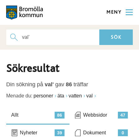
MENY
Sökresultat
Din sökning på
val'
gav
86
träffar
Menade du:
personer
äta
vatten
val
Allt
Webbsidor
86
47
Nyheter
Dokument
39
0