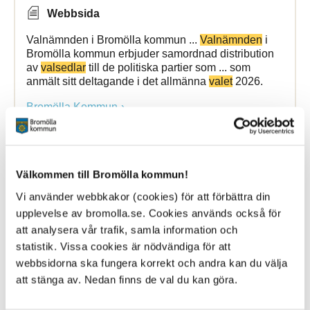
Webbsida
Valnämnden i Bromölla kommun ...
Valnämnden
i
Bromölla kommun erbjuder samordnad distribution
av
valsedlar
till de politiska partier som ... som
anmält sitt deltagande i det allmänna
valet
2026.
Bromölla Kommun
Informationskväll inför
gymnasievalet
Välkommen till Bromölla kommun!
Vi använder webbkakor (cookies) för att förbättra din
28 January 2019
upplevelse av bromolla.se. Cookies används också för
att analysera vår trafik, samla information och
Nyhet
statistik. Vissa cookies är nödvändiga för att
Drop-in-tid den 30 januari från kl. 17-19 på
webbsidorna ska fungera korrekt och andra kan du välja
fritidsgården ... vårdnadshavare och ungdomar till en
att stänga av. Nedan finns de val du kan göra.
informationskväll om
gymnasievalet
2019. Drop-in-
tid från kl. 17-19 på fritidsgården