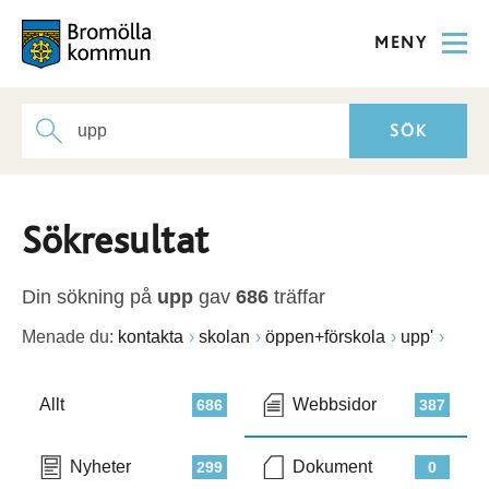
MENY
Sökresultat
Din sökning på
upp
gav
686
träffar
Menade du:
kontakta
skolan
öppen+förskola
upp'
Allt
Webbsidor
686
387
Nyheter
Dokument
299
0