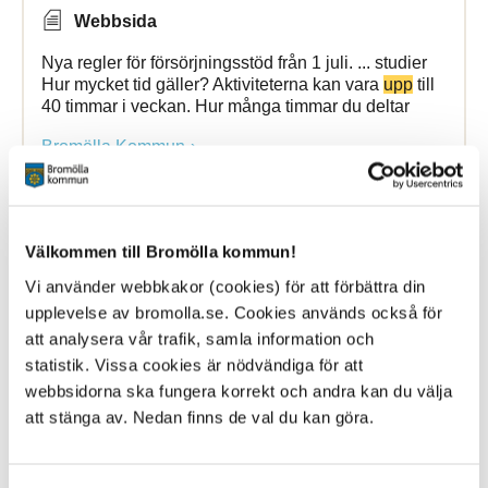
Webbsida
Nya regler för försörjningsstöd från 1 juli. ... studier
Hur mycket tid gäller? Aktiviteterna kan vara
upp
till
40 timmar i veckan. Hur många timmar du deltar
Bromölla Kommun
Aktuellt
Välkommen till Bromölla kommun!
Vi använder webbkakor (cookies) för att förbättra din
28 March 2025
upplevelse av bromolla.se. Cookies används också för
att analysera vår trafik, samla information och
Webbsida
statistik. Vissa cookies är nödvändiga för att
Boka plats för torghandel Passa på att använda
webbsidorna ska fungera korrekt och andra kan du välja
vårt fina Ifötorg ... Näringsliv Bromölla på Facebook
att stänga av. Nedan finns de val du kan göra.
Kontakt Håll dig
uppdaterad
kring det senaste inom
näringslivet i Bromölla