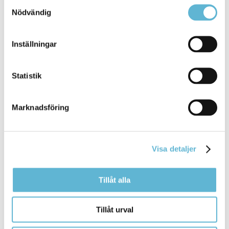
Bromölla Kommun
Samtyckesval
Nödvändig
Inställningar
Akuta psykiska problem
Statistik
10 September 2024
Webbsida
Marknadsföring
kris innebär att ställas inför en situation som
upplevs
svår att hantera. Det kan handla om dig själv eller ...
första stödsamtal, men ingen behandling eller
upprepad
kontakt. I ett samtal med dem kan du få
Visa detaljer
hjälp
Bromölla Kommun
Tillåt alla
Tillåt urval
Alkohol och droger