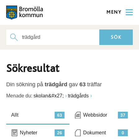
MENY
Sökresultat
Din sökning på
trädgård
gav
63
träffar
Menade du:
skolan&#x27;
trädgårds
Allt
Webbsidor
63
37
Nyheter
Dokument
26
0