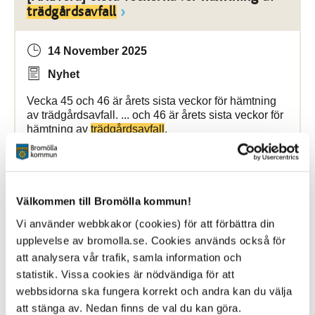
trädgårdsavfall
14 November 2025
Nyhet
Vecka 45 och 46 är årets sista veckor för hämtning
av trädgårdsavfall. ... och 46 är årets sista veckor för
hämtning av
trädgårdsavfall
.
Bromölla Kommun
Välkommen till Bromölla kommun!
[Arkiverad] Avfallshantering under
Vi använder webbkakor (cookies) för att förbättra din
midsommarhelgen
upplevelse av bromolla.se. Cookies används också för
att analysera vår trafik, samla information och
statistik. Vissa cookies är nödvändiga för att
2 April 2024
webbsidorna ska fungera korrekt och andra kan du välja
Nyhet
att stänga av. Nedan finns de val du kan göra.