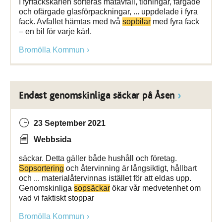
I fyrfackskärlen sorteras matavfall, tidningar, färgade
och ofärgade glasförpackningar, ... uppdelade i fyra
fack. Avfallet hämtas med två
sopbilar
med fyra fack
– en bil för varje kärl.
Bromölla Kommun
Endast genomskinliga säckar på Åsen
23 September 2021
Webbsida
säckar. Detta gäller både hushåll och företag.
Sopsortering
och återvinning är långsiktigt, hållbart
och ... materialåtervinnas istället för att eldas upp.
Genomskinliga
sopsäckar
ökar vår medvetenhet om
vad vi faktiskt stoppar
Bromölla Kommun