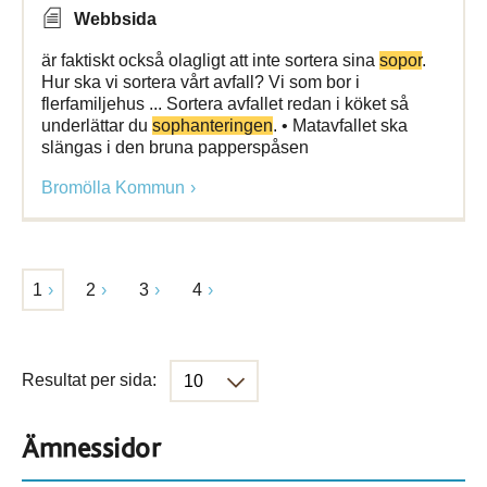
Webbsida
är faktiskt också olagligt att inte sortera sina
sopor
.
Hur ska vi sortera vårt avfall? Vi som bor i
flerfamiljehus ... Sortera avfallet redan i köket så
underlättar du
sophanteringen
. • Matavfallet ska
slängas i den bruna papperspåsen
Bromölla Kommun
1
2
3
4
Resultat per sida:
Ämnessidor