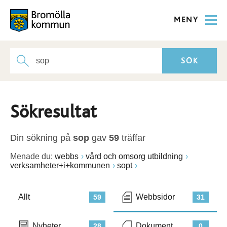
MENY
Sökresultat
Din sökning på
sop
gav
59
träffar
Menade du:
webbs
vård och omsorg utbildning
verksamheter+i+kommunen
sopt
Allt
Webbsidor
59
31
Nyheter
Dokument
28
0