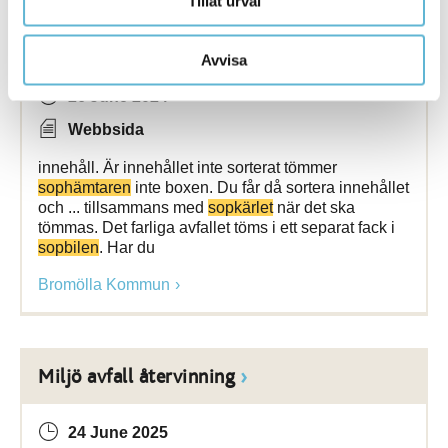
Tillåt urval
Farligt avfall
Avvisa
26 June 2024
Webbsida
innehåll. Är innehållet inte sorterat tömmer
sophämtaren
inte boxen. Du får då sortera innehållet
och ... tillsammans med
sopkärlet
när det ska
tömmas. Det farliga avfallet töms i ett separat fack i
sopbilen
. Har du
Bromölla Kommun
Miljö avfall återvinning
24 June 2025