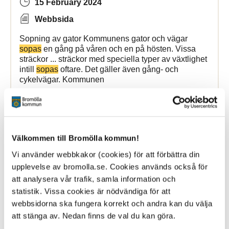
15 February 2024
Webbsida
Sopning av gator Kommunens gator och vägar
sopas
en gång på våren och en på hösten. Vissa
sträckor ... sträckor med speciella typer av växtlighet
intill
sopas
oftare. Det gäller även gång- och
cykelvägar. Kommunen
Bromölla Kommun
Välkommen till Bromölla kommun!
Farbara vägar
Vi använder webbkakor (cookies) för att förbättra din
upplevelse av bromolla.se. Cookies används också för
26 June 2024
att analysera vår trafik, samla information och
statistik. Vissa cookies är nödvändiga för att
Webbsida
webbsidorna ska fungera korrekt och andra kan du välja
avgör om en väg är farbar eller inte. För att
att stänga av. Nedan finns de val du kan göra.
sophämtning
ska fungera är det viktigt att: