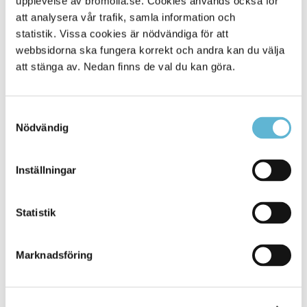
upplevelse av bromolla.se. Cookies används också för
att analysera vår trafik, samla information och
statistik. Vissa cookies är nödvändiga för att
webbsidorna ska fungera korrekt och andra kan du välja
att stänga av. Nedan finns de val du kan göra.
Samtyckesval
Nödvändig
KONTAKT
Inställningar
Besöksadress
Statistik
Kommunhuset, Storgatan 48
Postadress
Marknadsföring
Box 18, 295 21 Bromölla
E-post
kommunstyrelsen@bromolla.se
Webbadress