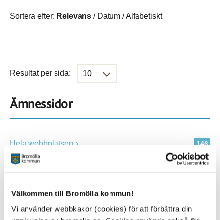
Sortera efter:
Relevans
/
Datum
/
Alfabetiskt
Resultat per sida:
Ämnessidor
Hela webbplatsen
146
Platser
Välkommen till Bromölla kommun!
Vi använder webbkakor (cookies) för att förbättra din
Alla platser
146