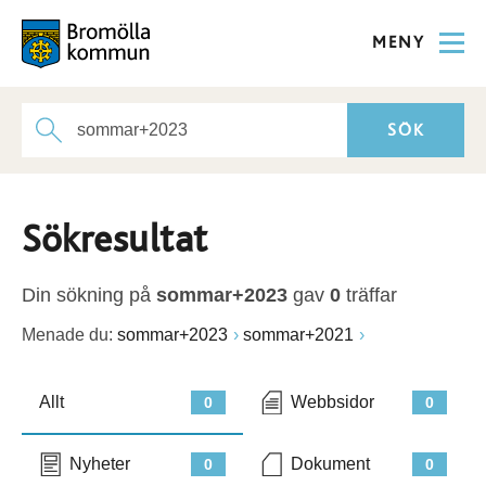
MENY
Sökresultat
Din sökning på
sommar+2023
gav
0
träffar
Menade du:
sommar+2023
sommar+2021
Allt
Webbsidor
0
0
Nyheter
Dokument
0
0