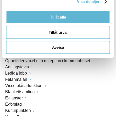
Visa detaljer
www.bromolla.se
Tillåt alla
Växel: 0456-82 20 00
Fax: 0456-82 22 00
Org.nr: 212000-0894
Tillåt urval
SNABBVAL
Avvisa
Öppettider växel och reception i kommunhuset
Anslagstavla
Lediga jobb
Felanmälan
Visselblåsarfunktion
Blankettsamling
E-tjänster
E-förslag
Kulturpunkten