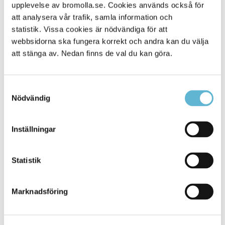
Alla platser
upplevelse av bromolla.se. Cookies används också för
203
att analysera vår trafik, samla information och
statistik. Vissa cookies är nödvändiga för att
webbsidorna ska fungera korrekt och andra kan du välja
att stänga av. Nedan finns de val du kan göra.
Samtyckesval
Nödvändig
Inställningar
KONTAKT
Statistik
Besöksadress
Kommunhuset, Storgatan 48
Postadress
Marknadsföring
Box 18, 295 21 Bromölla
E-post
kommunstyrelsen@bromolla.se