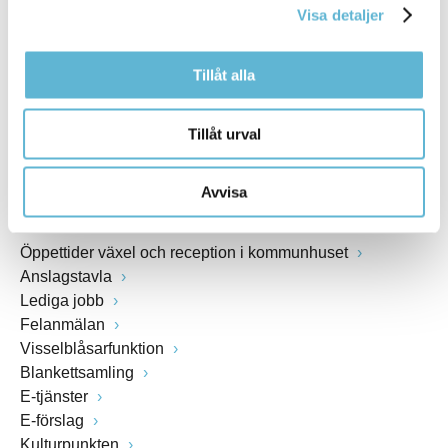
Visa detaljer
Webbadress
www.bromolla.se
Tillåt alla
Växel: 0456-82 20 00
Fax: 0456-82 22 00
Tillåt urval
Org.nr: 212000-0894
Avvisa
SNABBVAL
Öppettider växel och reception i kommunhuset
Anslagstavla
Lediga jobb
Felanmälan
Visselblåsarfunktion
Blankettsamling
E-tjänster
E-förslag
Kulturpunkten