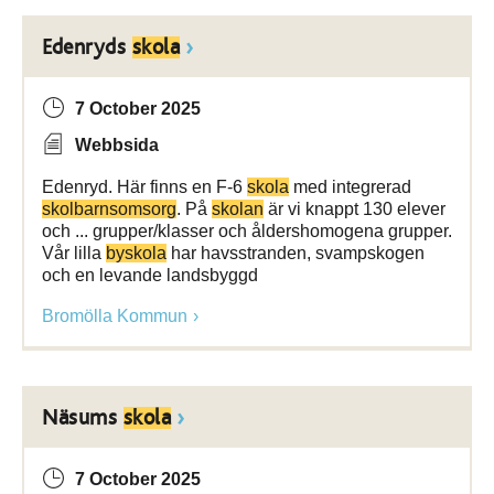
Edenryds
skola
7 October 2025
Webbsida
Edenryd. Här finns en F-6
skola
med integrerad
skolbarnsomsorg
. På
skolan
är vi knappt 130 elever
och ... grupper/klasser och åldershomogena grupper.
Vår lilla
byskola
har havsstranden, svampskogen
och en levande landsbyggd
Bromölla Kommun
Näsums
skola
7 October 2025