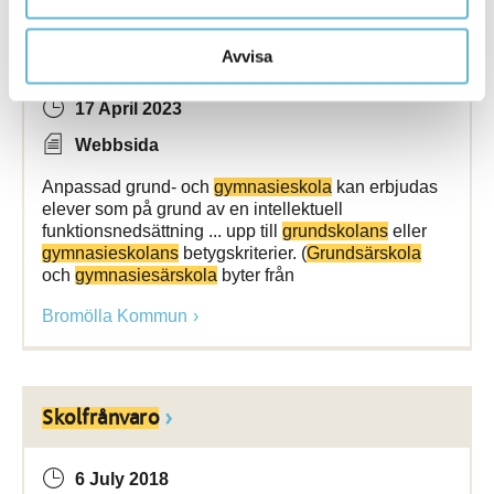
Anpassad grund- och
gymnasieskola
Avvisa
17 April 2023
Webbsida
Anpassad grund- och
gymnasieskola
kan erbjudas
elever som på grund av en intellektuell
funktionsnedsättning ... upp till
grundskolans
eller
gymnasieskolans
betygskriterier. (
Grundsärskola
och
gymnasiesärskola
byter från
Bromölla Kommun
Skolfrånvaro
6 July 2018