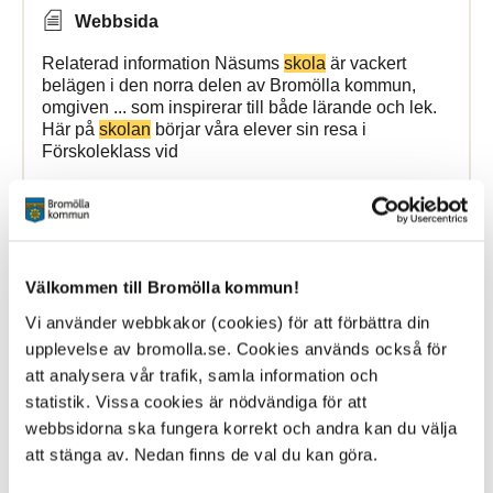
Webbsida
Relaterad information Näsums
skola
är vackert
belägen i den norra delen av Bromölla kommun,
omgiven ... som inspirerar till både lärande och lek.
Här på
skolan
börjar våra elever sin resa i
Förskoleklass vid
Bromölla Kommun
Välkommen till Bromölla kommun!
Gualövs
skola
Vi använder webbkakor (cookies) för att förbättra din
upplevelse av bromolla.se. Cookies används också för
7 October 2025
att analysera vår trafik, samla information och
Webbsida
statistik. Vissa cookies är nödvändiga för att
webbsidorna ska fungera korrekt och andra kan du välja
en liten och charmig
byskola
.
Skollokalerna
delas av
att stänga av. Nedan finns de val du kan göra.
verksamheterna förskola,
skola
och fritidshem.
Tillsammans ... och elever. I
grundskolan
finns