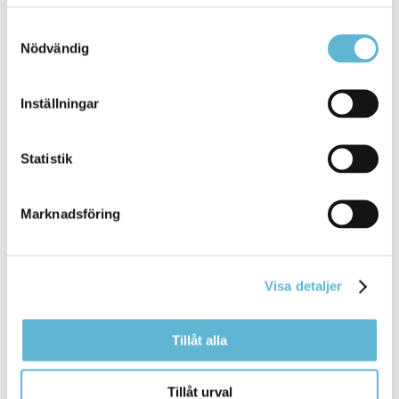
elever från F-klass till åk 6. Vi erbjuder barnen en
skoldag
där många aktiviteter
Samtyckesval
Nödvändig
Bromölla Kommun
Inställningar
Skapande
skola
Statistik
10 March 2025
Marknadsföring
Webbsida
kulturpolitiken. Skapande
skola
är tänkt att stärka
samverkan mellan
skolan
och det professionella
Visa detaljer
kulturlivet ... skapande ökar. För
skolan
Kulturrådet
fördelar årligen bidrag till
grundskolans
årskurs F-9
för att
Tillåt alla
Bromölla Kommun
Tillåt urval