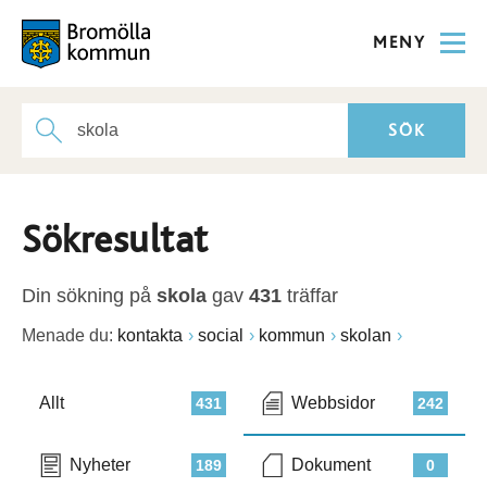
MENY
Sökresultat
Din sökning på
skola
gav
431
träffar
Menade du:
kontakta
social
kommun
skolan
Allt
Webbsidor
431
242
Nyheter
Dokument
189
0