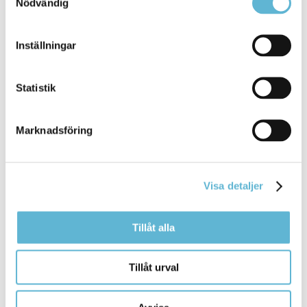
Nödvändig
Inställningar
Buss, cykel, tåg, flyg och taxi
Statistik
1 August 2024
Webbsida
Marknadsföring
Bromölla ligger centralt strax intill kustbanan med
tågtrafik mellan Karlskrona och ... Karlskrona och
Köpenhamn. Det är även lätt att ta
sig
till
kringliggande orter med Skånetrafikens gula
Visa detaljer
Bromölla Kommun
Tillåt alla
Trygghetspunkter
Tillåt urval
11 April 2024