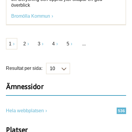
överblick
Bromölla Kommun
1
2
3
4
5
...
Resultat per sida:
Ämnessidor
Hela webbplatsen
536
Platser