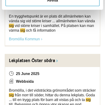
Avvisa
Webbsida
En trygghetspunkt är en plats dit allmänheten kan
vända sig vid större kriser ... allmänheten kan vända
sig
vid större kriser i samhället. På platsen kan man
värma
sig
och få information
Bromölla Kommun
Lekplatsen Öster södra
25 June 2025
Webbsida
Bromölla, i det vidsträckta grönområdet som sträcker
sig
från norr till söder, hittar du denna lekplats. Goda
... till en trygg plats för barn att vistas på och ta
sig
till. Belysning och öppna ytor skapar en god