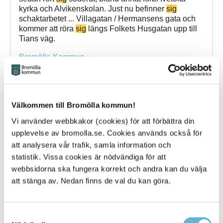
kyrka och Alvikenskolan. Just nu befinner
sig
schaktarbetet ... Villagatan / Hermansens gata och
kommer att röra
sig
längs Folkets Husgatan upp till
Tians väg.
Bromölla Kommun
Boendestöd - ordinär bostad
Välkommen till Bromölla kommun!
Vi använder webbkakor (cookies) för att förbättra din
26 September 2025
upplevelse av bromolla.se. Cookies används också för
att analysera vår trafik, samla information och
Webbsida
statistik. Vissa cookies är nödvändiga för att
Boendestöd kan erbjudas medborgare i Bromölla
webbsidorna ska fungera korrekt och andra kan du välja
kommun. Boendestöd riktar sig till dig ... medborgare
att stänga av. Nedan finns de val du kan göra.
i Bromölla kommun. Boendestöd riktar
sig
till dig
som behöver stöd i ditt vardagsliv.
Bromölla Kommun
Samtyckesval