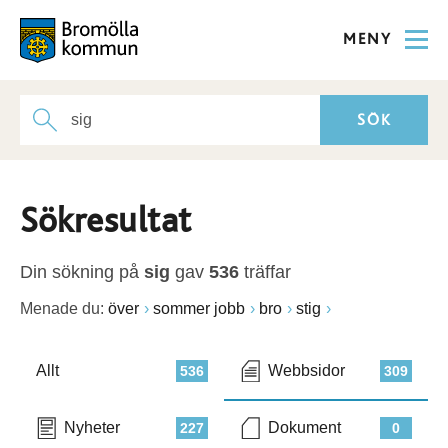
MENY
Sökresultat
Din sökning på
sig
gav
536
träffar
Menade du:
över
sommer jobb
bro
stig
Allt
Webbsidor
536
309
Nyheter
Dokument
227
0