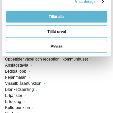
Visa detaljer
www.bromolla.se
Tillåt alla
Växel: 0456-82 20 00
Fax: 0456-82 22 00
Org.nr: 212000-0894
Tillåt urval
SNABBVAL
Avvisa
Öppettider växel och reception i kommunhuset
Anslagstavla
Lediga jobb
Felanmälan
Visselblåsarfunktion
Blankettsamling
E-tjänster
E-förslag
Kulturpunkten