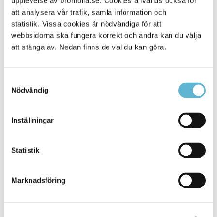
upplevelse av bromolla.se. Cookies används också för
att analysera vår trafik, samla information och
statistik. Vissa cookies är nödvändiga för att
webbsidorna ska fungera korrekt och andra kan du välja
att stänga av. Nedan finns de val du kan göra.
Samtyckesval
Nödvändig
KONTAKT
Inställningar
Besöksadress
Statistik
Kommunhuset, Storgatan 48
Postadress
Marknadsföring
Box 18, 295 21 Bromölla
E-post
kommunstyrelsen@bromolla.se
Webbadress