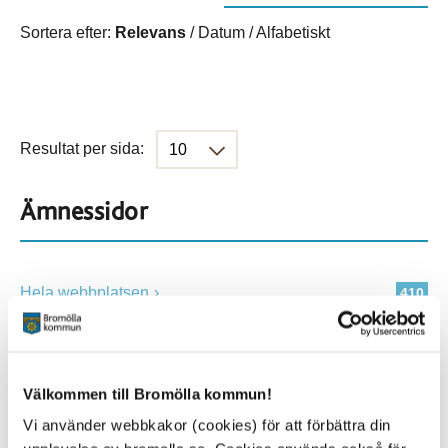
Sortera efter:
Relevans
/
Datum
/
Alfabetiskt
Resultat per sida:
Ämnessidor
Hela webbplatsen
410
Platser
Välkommen till Bromölla kommun!
Vi använder webbkakor (cookies) för att förbättra din
Alla platser
410