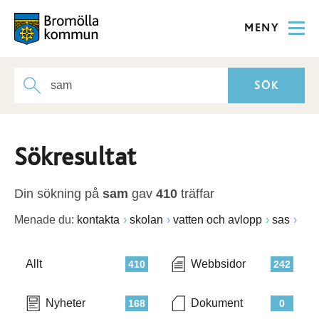
MENY
Sökresultat
Din sökning på
sam
gav
410
träffar
Menade du:
kontakta
skolan
vatten och avlopp
sas
Allt
Webbsidor
410
242
Nyheter
Dokument
168
0