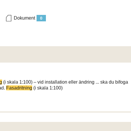
Dokument
0
g
(i skala 1:100) – vid installation eller ändring ... ska du bifoga
ad.
Fasadritning
(i skala 1:100)