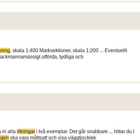
tning
, skala 1:400 Marksektioner, skala 1:200 ... Eventuellt
fackmannamässigt utförda, tydliga och
 in alla
ritningar
i två exemplar. Det går snabbare ... hittar du i
ngen
ska vara måttsatt och visa väggtjocklek