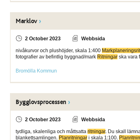
Marklov
2 October 2023
Webbsida
nivåkurvor och plushöjder, skala 1:400
Markplaneringsri
fotografier av befintlig byggnad/mark
Ritningar
ska vara 
Bromölla Kommun
Bygglovsprocessen
2 October 2023
Webbsida
tydliga, skalenliga och måttsatta
ritningar
. Du skall lämna
blankettsamlingen.
Planritningar
i skala 1:100.
Planritni