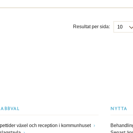
Resultat per sida:
NABBVAL
NYTTA
pettider växel och reception i kommunhuset
Behandling
slagstavla
Senast än