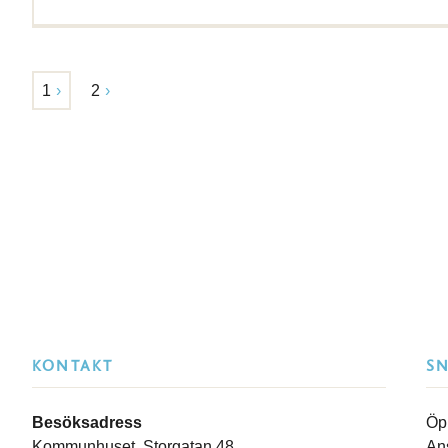
1
2
KONTAKT
S
Besöksadress
Öp
Kommunhuset, Storgatan 48
An