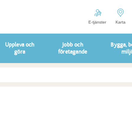
E-tjänster
Karta
Uppleva och
Jobb och
Bygga, b
göra
företagande
milj