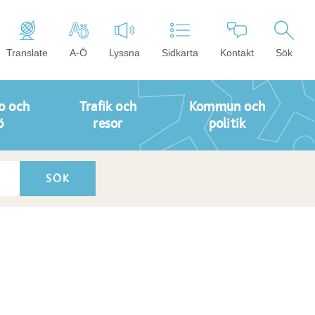
Translate
A-Ö
Lyssna
Sidkarta
Kontakt
Sök
o och
Trafik och
Kommun och
ö
resor
politik