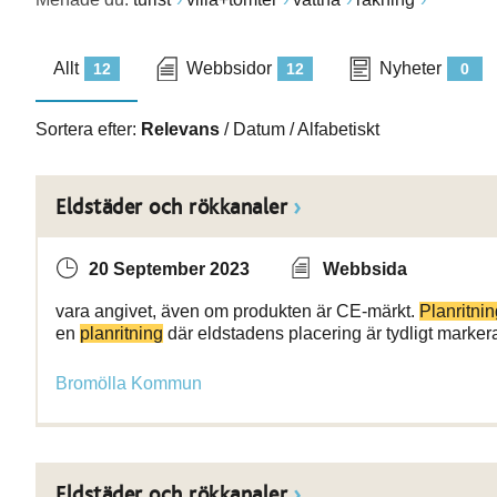
Allt
Webbsidor
Nyheter
12
12
0
Sortera efter:
Relevans
/
Datum
/
Alfabetiskt
Eldstäder och rökkanaler
20 September 2023
Webbsida
vara angivet, även om produkten är CE-märkt.
Planritnin
en
planritning
där eldstadens placering är tydligt marker
Bromölla Kommun
Eldstäder och rökkanaler