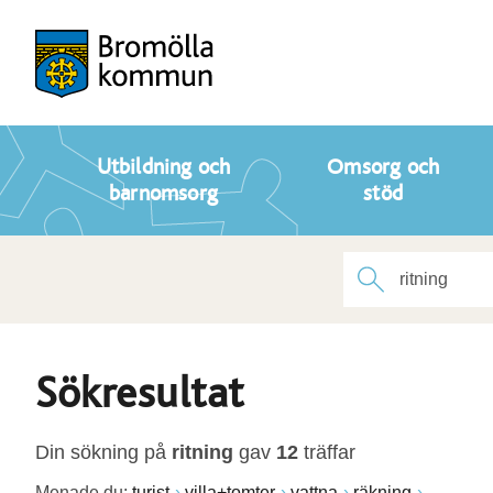
Utbildning och
Omsorg och
barnomsorg
stöd
Sökresultat
Din sökning på
ritning
gav
12
träffar
Menade du:
turist
villa+tomter
vattna
räkning