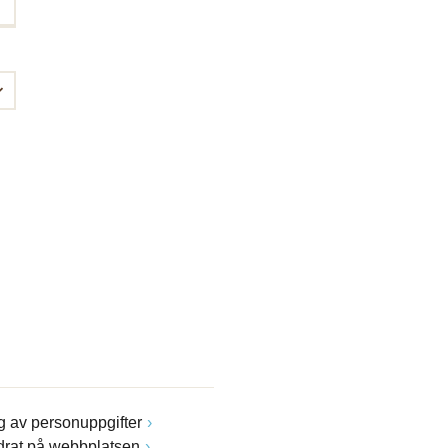
 av personuppgifter
drat på webbplatsen