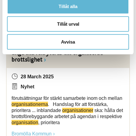
medlemskap i en frivillig
organisation
. Vi ser därför
Tillåt alla
att du gärna blir medlem i C
Bromölla Kommun
Tillåt urval
Avvisa
[Arkiverad] Handslag för att färre barn och
unga ska rekryteras till organiserad
brottslighet
28 March 2025
Nyhet
förutsättningar för stärkt samarbete inom och mellan
organisationerna
. Handslag för att förstärka,
prioritera ... inblandade
organisationer
ska: hålla det
brottsförebyggande arbetet på agendan i respektive
organisation
, prioritera
Bromölla Kommun