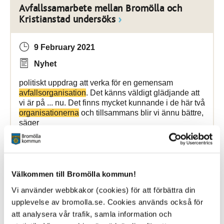
Avfallssamarbete mellan Bromölla och
Kristianstad undersöks
9 February 2021
Nyhet
politiskt uppdrag att verka för en gemensam
avfallsorganisation
. Det känns väldigt glädjande att
vi är på ... nu. Det finns mycket kunnande i de här två
organisationerna
och tillsammans blir vi ännu bättre,
säger
Bromölla Kommun
Välkommen till Bromölla kommun!
Lovskola i Bromölla kommun
Vi använder webbkakor (cookies) för att förbättra din
upplevelse av bromolla.se. Cookies används också för
att analysera vår trafik, samla information och
15 February 2018