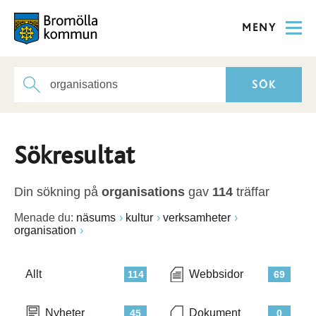
MENY
Sökresultat
Din sökning på
organisations
gav
114
träffar
Menade du:
näsums
kultur
verksamheter
organisation
Allt
Webbsidor
114
69
Nyheter
Dokument
45
0