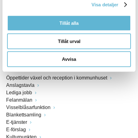
Visa detaljer
Webbadress
www.bromolla.se
Tillåt alla
Växel: 0456-82 20 00
Fax: 0456-82 22 00
Tillåt urval
Org.nr: 212000-0894
Avvisa
SNABBVAL
Öppettider växel och reception i kommunhuset
Anslagstavla
Lediga jobb
Felanmälan
Visselblåsarfunktion
Blankettsamling
E-tjänster
E-förslag
Kulturpunkten