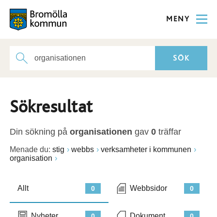
MENY
Sökresultat
Din sökning på
organisationen
gav
0
träffar
Menade du:
stig
webbs
verksamheter i kommunen
organisation
Allt
Webbsidor
0
0
Nyheter
Dokument
0
0