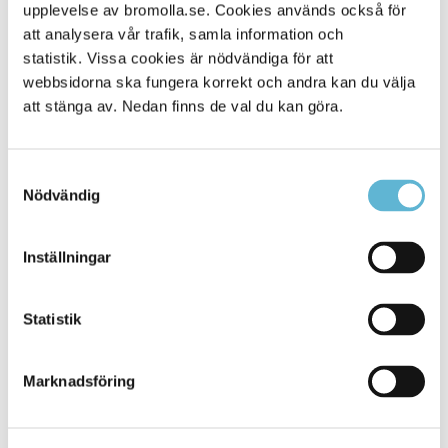
Alla platser
upplevelse av bromolla.se. Cookies används också för
114
att analysera vår trafik, samla information och
statistik. Vissa cookies är nödvändiga för att
webbsidorna ska fungera korrekt och andra kan du välja
att stänga av. Nedan finns de val du kan göra.
Samtyckesval
Nödvändig
Inställningar
KONTAKT
Statistik
Besöksadress
Kommunhuset, Storgatan 48
Postadress
Marknadsföring
Box 18, 295 21 Bromölla
E-post
kommunstyrelsen@bromolla.se