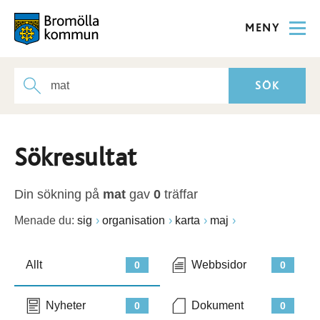
MENY
Sökresultat
Din sökning på
mat
gav
0
träffar
Menade du:
sig
organisation
karta
maj
Allt
Webbsidor
0
0
Nyheter
Dokument
0
0