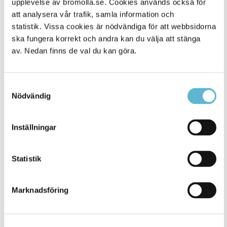
upplevelse av bromolla.se. Cookies används också för
att analysera vår trafik, samla information och
statistik. Vissa cookies är nödvändiga för att webbsidorna
ska fungera korrekt och andra kan du välja att stänga
av. Nedan finns de val du kan göra.
Samtyckesval
Nödvändig
KONTAKT
Inställningar
Besöksadress
Statistik
Kommunhuset, Storgatan 48
Postadress
Marknadsföring
Box 18, 295 21 Bromölla
E-post
kommunstyrelsen@bromolla.se
Webbadress