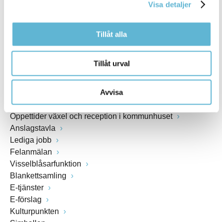
Visa detaljer
www.bromolla.se
Tillåt alla
Växel: 0456-82 20 00
Fax: 0456-82 22 00
Org.nr: 212000-0894
Tillåt urval
SNABBVAL
Avvisa
Öppettider växel och reception i kommunhuset
Anslagstavla
Lediga jobb
Felanmälan
Visselblåsarfunktion
Blankettsamling
E-tjänster
E-förslag
Kulturpunkten