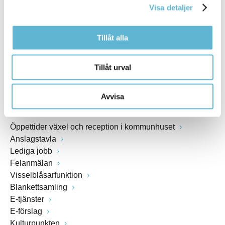
Visa detaljer
Webbadress
www.bromolla.se
Tillåt alla
Växel: 0456-82 20 00
Fax: 0456-82 22 00
Tillåt urval
Org.nr: 212000-0894
Avvisa
SNABBVAL
Öppettider växel och reception i kommunhuset
Anslagstavla
Lediga jobb
Felanmälan
Visselblåsarfunktion
Blankettsamling
E-tjänster
E-förslag
Kulturpunkten