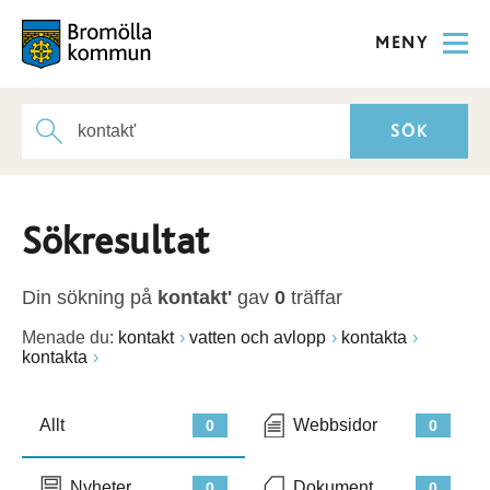
MENY
Sökresultat
Din sökning på
kontakt'
gav
0
träffar
Menade du:
kontakt
vatten och avlopp
kontakta
kontakta
Allt
Webbsidor
0
0
Nyheter
Dokument
0
0