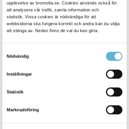
Alla platser
upplevelse av bromolla.se. Cookies används också för
901
att analysera vår trafik, samla information och
statistik. Vissa cookies är nödvändiga för att
webbsidorna ska fungera korrekt och andra kan du välja
att stänga av. Nedan finns de val du kan göra.
Samtyckesval
Nödvändig
Inställningar
KONTAKT
Statistik
Besöksadress
Kommunhuset, Storgatan 48
Postadress
Marknadsföring
Box 18, 295 21 Bromölla
E-post
kommunstyrelsen@bromolla.se