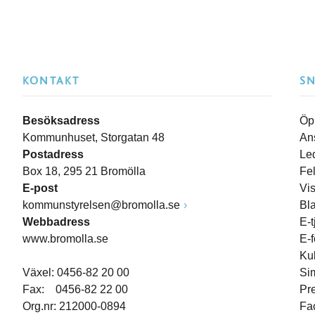
KONTAKT
S
Besöksadress
Öp
Kommunhuset, Storgatan 48
An
Postadress
Le
Box 18, 295 21 Bromölla
Fe
E-post
Vi
kommunstyrelsen@bromolla.se
Bl
Webbadress
E-t
www.bromolla.se
E-
Ku
Växel: 0456-82 20 00
Si
Fax: 0456-82 22 00
Pr
Org.nr: 212000-0894
Fa