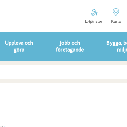
E-tjänster
Karta
Uppleva och
Jobb och
Bygga, b
göra
företagande
milj
ta