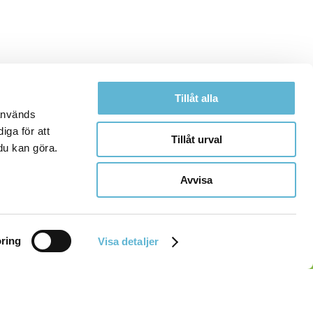
Tillåt alla
 används
iga för att
Tillåt urval
du kan göra.
Avvisa
ring
Visa detaljer