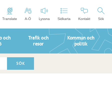
Translate
A-Ö
Lyssna
Sidkarta
Kontakt
Sök
o och
Trafik och
Kommun och
ö
resor
politik