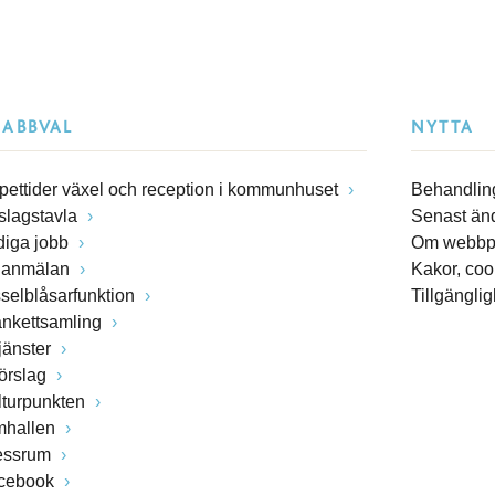
NABBVAL
NYTTA
pettider växel och reception i kommunhuset
Behandling
slagstavla
Senast än
diga jobb
Om webbp
lanmälan
Kakor, coo
sselblåsarfunktion
Tillgängli
ankettsamling
jänster
förslag
lturpunkten
mhallen
essrum
cebook