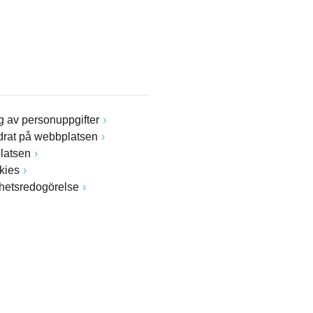
 av personuppgifter
drat på webbplatsen
latsen
kies
ghetsredogörelse