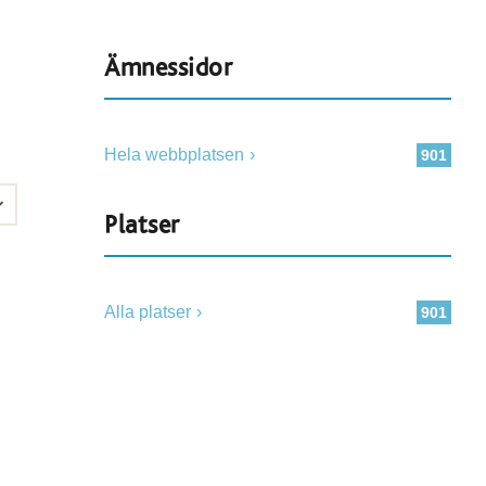
Ämnessidor
Hela webbplatsen
901
Platser
Alla platser
901