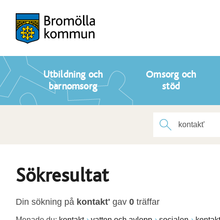
Utbildning och
Omsorg och
barnomsorg
stöd
Sökresultat
Din sökning på
kontakt'
gav
0
träffar
Menade du:
kontakt
vatten och avlopp
socialen
kontak