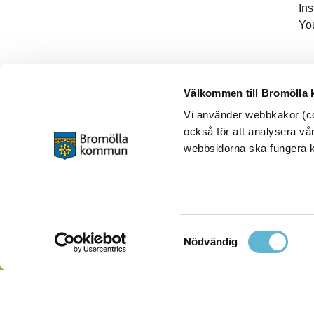
In
Yo
Välkommen till Bromölla
Vi använder webbkakor (coo
också för att analysera vår
webbsidorna ska fungera ko
Samtyckesval
Nödvändig