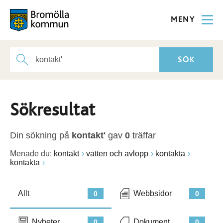
MENY
Sökresultat
Din sökning på
kontakt'
gav
0
träffar
Menade du:
kontakt
vatten och avlopp
kontakta
kontakta
Allt
Webbsidor
0
0
Nyheter
Dokument
0
0