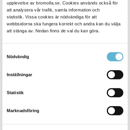
Alla platser
upplevelse av bromolla.se. Cookies används också för
901
att analysera vår trafik, samla information och
statistik. Vissa cookies är nödvändiga för att
webbsidorna ska fungera korrekt och andra kan du välja
att stänga av. Nedan finns de val du kan göra.
Samtyckesval
Nödvändig
Inställningar
KONTAKT
Statistik
Besöksadress
Kommunhuset, Storgatan 48
Postadress
Marknadsföring
Box 18, 295 21 Bromölla
E-post
kommunstyrelsen@bromolla.se