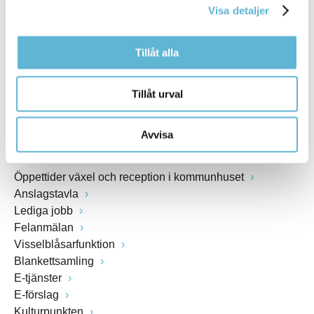
Visa detaljer
Webbadress
www.bromolla.se
Tillåt alla
Växel: 0456-82 20 00
Fax: 0456-82 22 00
Tillåt urval
Org.nr: 212000-0894
Avvisa
SNABBVAL
Öppettider växel och reception i kommunhuset
Anslagstavla
Lediga jobb
Felanmälan
Visselblåsarfunktion
Blankettsamling
E-tjänster
E-förslag
Kulturpunkten