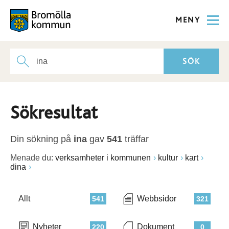
MENY
Sökresultat
Din sökning på
ina
gav
541
träffar
Menade du:
verksamheter i kommunen
kultur
kart
dina
Allt
Webbsidor
541
321
Nyheter
Dokument
220
0