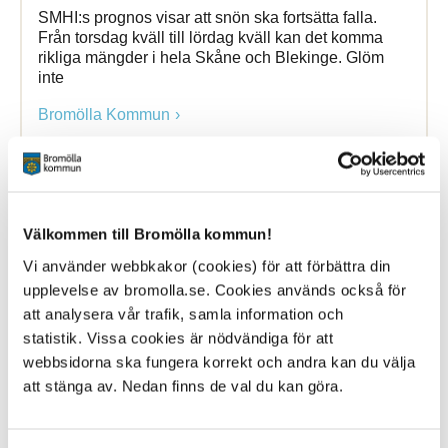
SMHI:s prognos visar att snön ska fortsätta falla.
Från torsdag kväll till lördag kväll kan det komma
rikliga mängder i hela Skåne och Blekinge. Glöm
inte
Bromölla Kommun
Vapenamnesti - lämna
in
skjutvapen och
ammunition till polisen
Välkommen till Bromölla kommun!
Vi använder webbkakor (cookies) för att förbättra din
21 March 2018
upplevelse av bromolla.se. Cookies används också för
att analysera vår trafik, samla information och
Nyhet
statistik. Vissa cookies är nödvändiga för att
Mellan den 1 februari och 30 april 2018 gäller en
webbsidorna ska fungera korrekt och andra kan du välja
tillfällig vapenamnesti i Sverige. ... utan tillstånd har
att stänga av. Nedan finns de val du kan göra.
skjutvapen och ammunition lämna
in
det till polisen.
Du kan vara anonym och kommer inte