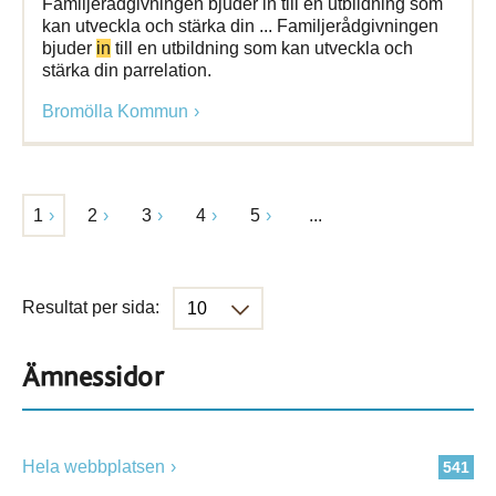
Familjerådgivningen bjuder in till en utbildning som
kan utveckla och stärka din ... Familjerådgivningen
bjuder
in
till en utbildning som kan utveckla och
stärka din parrelation.
Bromölla Kommun
1
2
3
4
5
...
Resultat per sida:
Ämnessidor
Hela webbplatsen
541