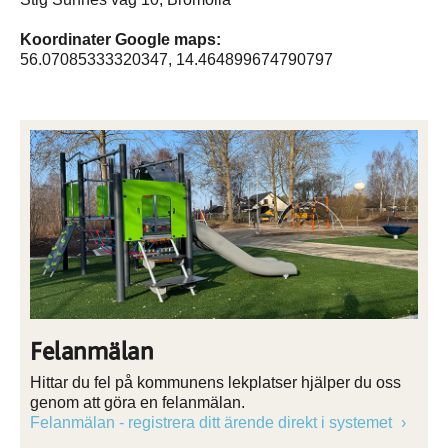
Koordinater Google maps:
56.07085333320347, 14.464899674790797
Felanmälan
Hittar du fel på kommunens lekplatser hjälper du oss
genom att göra en felanmälan.
Felanmälan - registrera ditt ärende direkt i systemet