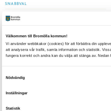
SNABBVAL
Öppettider växel och reception i kommunhuset
Anslagstavla
Lediga jobb
Felanmälan
Välkommen till Bromölla kommun!
Visselblåsarfunktion
Vi använder webbkakor (cookies) för att förbättra din upple
Blankettsamling
att analysera vår trafik, samla information och statistik. Vi
E-tjänster
fungera korrekt och andra kan du välja att stänga av. Nedan 
E-förslag
Kulturpunkten
Simhallen
Samtyckesval
Pressrum
Nödvändig
Facebook
Instagram
Inställningar
You Tube
Statistik
NYTTA