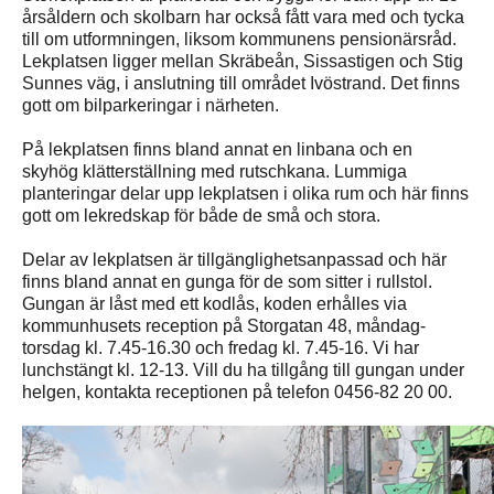
årsåldern och skolbarn har också fått vara med och tycka
till om utformningen, liksom kommunens pensionärsråd.
Lekplatsen ligger mellan Skräbeån, Sissastigen och Stig
Sunnes väg, i anslutning till området Ivöstrand. Det finns
gott om bilparkeringar i närheten.
På lekplatsen finns bland annat en linbana och en
skyhög klätterställning med rutschkana. Lummiga
planteringar delar upp lekplatsen i olika rum och här finns
gott om lekredskap för både de små och stora.
Delar av lekplatsen är tillgänglighetsanpassad och här
finns bland annat en gunga för de som sitter i rullstol.
Gungan är låst med ett kodlås, koden erhålles via
kommunhusets reception på Storgatan 48, måndag-
torsdag kl. 7.45-16.30 och fredag kl. 7.45-16. Vi har
lunchstängt kl. 12-13. Vill du ha tillgång till gungan under
helgen, kontakta receptionen på telefon 0456-82 20 00.