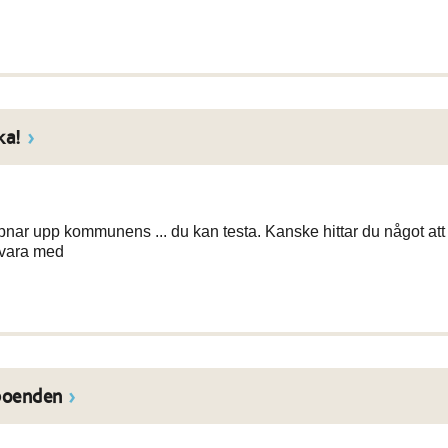
ka!
ppnar upp kommunens ... du kan testa. Kanske hittar du något att
t vara med
boenden