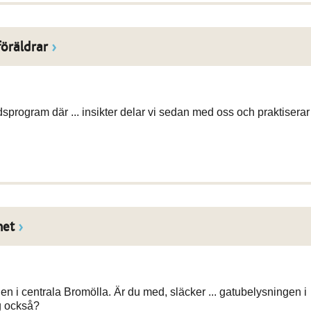
öräldrar
dsprogram där ... insikter delar vi sedan med oss och praktiserar
net
n i centrala Bromölla. Är du med, släcker ... gatubelysningen i
g också?