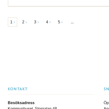
1
2
3
4
5
...
KONTAKT
S
Besöksadress
Öp
Kommunhuset, Storgatan 48
An