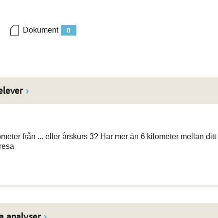
Dokument
0
elever
eter från ... eller årskurs 3? Har mer än 6 kilometer mellan ditt
vresa
a analyser