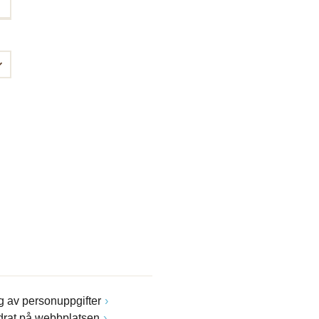
 av personuppgifter
drat på webbplatsen