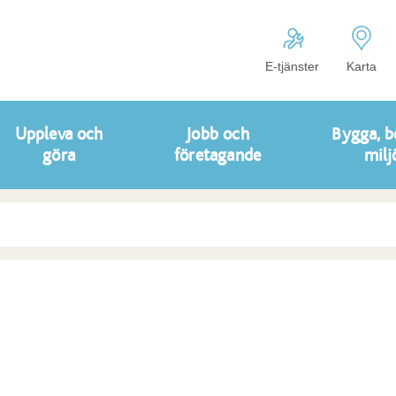
E-tjänster
Karta
Uppleva och
Jobb och
Bygga, b
göra
företagande
milj