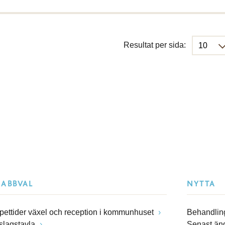
Resultat per sida:
NABBVAL
NYTTA
pettider växel och reception i kommunhuset
Behandling
slagstavla
Senast än