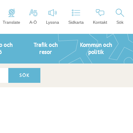
Translate
A-Ö
Lyssna
Sidkarta
Kontakt
Sök
o och
Trafik och
Kommun och
ö
resor
politik