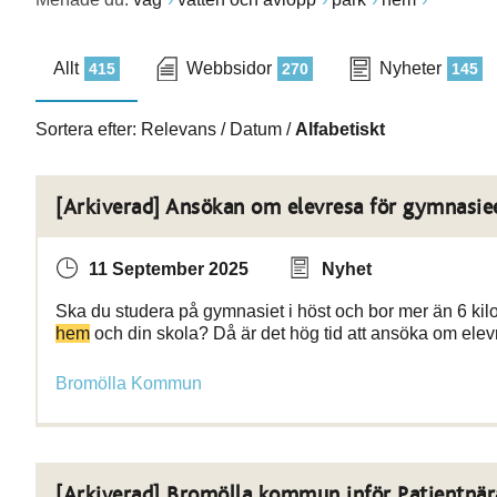
Allt
Webbsidor
Nyheter
415
270
145
Sortera efter:
Relevans
/
Datum
/
Alfabetiskt
[Arkiverad] Ansökan om elevresa för gymnasie
11 September 2025
Nyhet
Ska du studera på gymnasiet i höst och bor mer än 6 kilom
hem
och din skola? Då är det hög tid att ansöka om ele
Bromölla Kommun
[Arkiverad] Bromölla kommun inför Patientnär