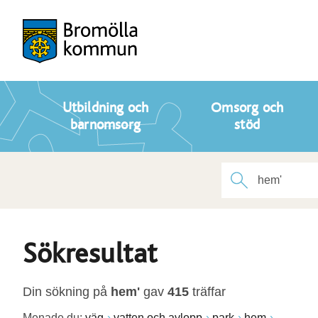
Utbildning och
Omsorg och
barnomsorg
stöd
Sökresultat
Din sökning på
hem'
gav
415
träffar
Menade du:
väg
vatten och avlopp
park
hem