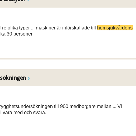
olika typer ... maskiner är införskaffade till
hemsjukvårdens
rka 30 personer
rsökningen
rygghetsundersökningen till 900 medborgare mellan ... Vi
ll vara med och svara.