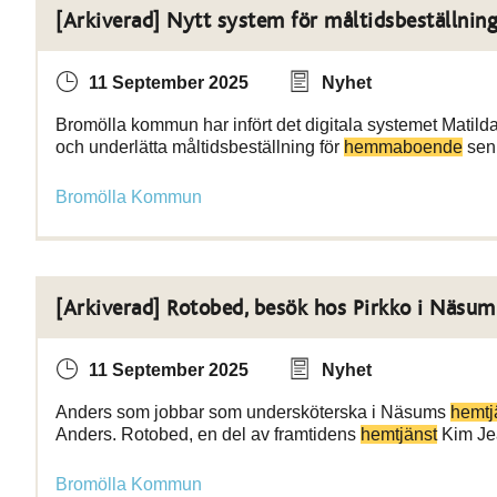
[Arkiverad] Nytt system för måltidsbeställnin
11 September 2025
Nyhet
Bromölla kommun har infört det digitala systemet Matilda M
och underlätta måltidsbeställning för
hemmaboende
seni
Bromölla Kommun
[Arkiverad] Rotobed, besök hos Pirkko i Näsum
11 September 2025
Nyhet
Anders som jobbar som undersköterska i Näsums
hemtj
Anders. Rotobed, en del av framtidens
hemtjänst
Kim Jea
Bromölla Kommun