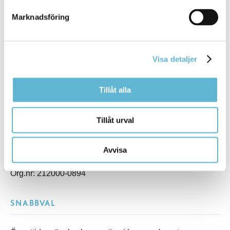
KONTAKT
Marknadsföring
Besöksadress
Kommunhuset, Storgatan 48
Visa detaljer
Postadress
Box 18, 295 21 Bromölla
E-post
Tillåt alla
kommunstyrelsen@bromolla.se
Webbadress
Tillåt urval
www.bromolla.se
Växel: 0456-82 20 00
Avvisa
Fax: 0456-82 22 00
Org.nr: 212000-0894
SNABBVAL