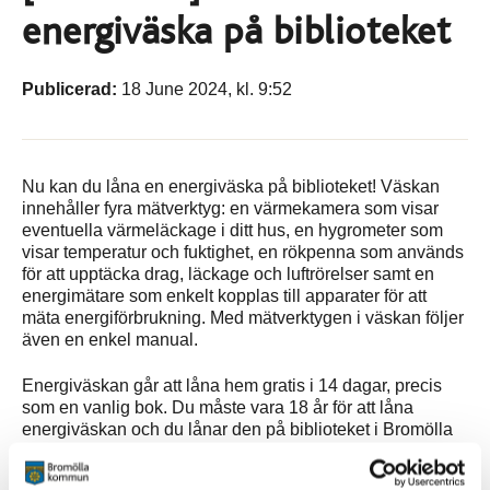
energiväska på biblioteket
Publicerad:
18 June 2024, kl. 9:52
Nu kan du låna en energiväska på biblioteket! Väskan
innehåller fyra mätverktyg: en värmekamera som visar
eventuella värmeläckage i ditt hus, en hygrometer som
visar temperatur och fuktighet, en rökpenna som används
för att upptäcka drag, läckage och luftrörelser samt en
energimätare som enkelt kopplas till apparater för att
mäta energiförbrukning. Med mätverktygen i väskan följer
även en enkel manual.
Energiväskan går att låna hem gratis i 14 dagar, precis
som en vanlig bok. Du måste vara 18 år för att låna
energiväskan och du lånar den på biblioteket i Bromölla
med ditt bibliotekskort. Självklart kan du reservera
energiväskan på samma sätt som du gör med en lånebok.