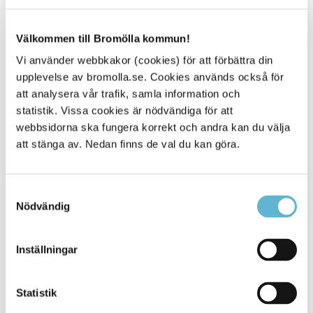
Läs mer om energiväskan.
Välkommen till Bromölla kommun!
Vi använder webbkakor (cookies) för att förbättra din
upplevelse av bromolla.se. Cookies används också för
Sidan senast uppdaterad:
den 23 September 2024
att analysera vår trafik, samla information och
statistik. Vissa cookies är nödvändiga för att
Tipsa och dela sidan
webbsidorna ska fungera korrekt och andra kan du välja
att stänga av. Nedan finns de val du kan göra.
Kommentera
Skriv ut
Samtyckesval
Nödvändig
Inställningar
Statistik