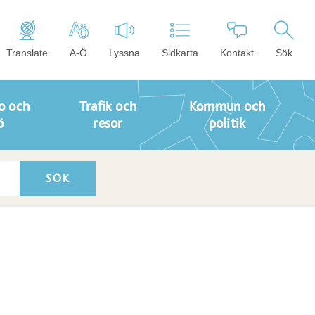
Translate
A-Ö
Lyssna
Sidkarta
Kontakt
Sök
o och
Trafik och
Kommun och
ö
resor
politik