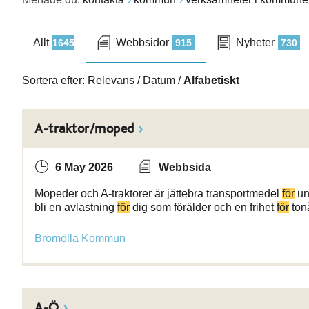
Allt
Webbsidor
Nyheter
1645
915
730
Sortera efter:
Relevans
/
Datum
/
Alfabetiskt
A-traktor/moped
6 May 2026
Webbsida
Mopeder och A-traktorer är jättebra transportmedel
för
ung
bli en avlastning
för
dig som förälder och en frihet
för
ton
Bromölla Kommun
A-Ö