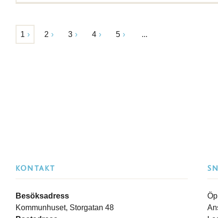
1
2
3
4
5
...
KONTAKT
S
Besöksadress
Öp
Kommunhuset, Storgatan 48
An