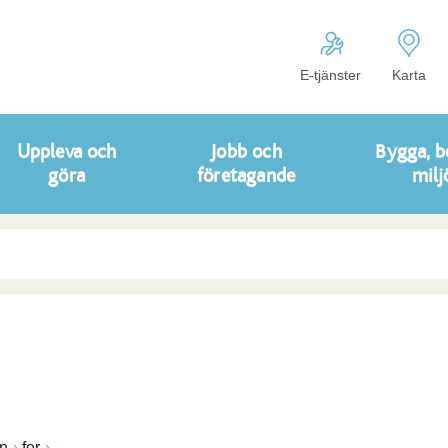
E-tjänster
Karta
Uppleva och
Jobb och
Bygga, b
göra
företagande
milj
n
fer