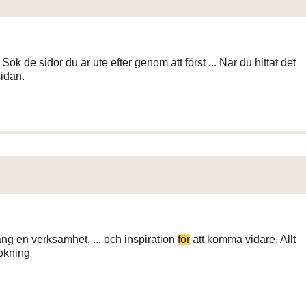
ök de sidor du är ute efter genom att först ... När du hittat det
sidan.
igång en verksamhet, ... och inspiration
för
att komma vidare. Allt
okning