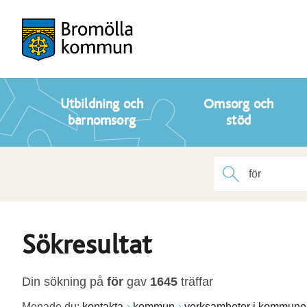
Utbildning och
Omsorg och
barnomsorg
stöd
Sökresultat
Din sökning på
för
gav
1645
träffar
Menade du:
kontakta
kommun
verksamheter i kommune