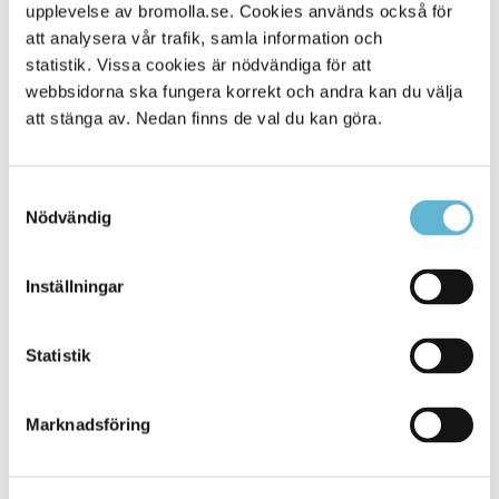
Alla platser
upplevelse av bromolla.se. Cookies används också för
1645
att analysera vår trafik, samla information och
statistik. Vissa cookies är nödvändiga för att
webbsidorna ska fungera korrekt och andra kan du välja
att stänga av. Nedan finns de val du kan göra.
Samtyckesval
Nödvändig
Inställningar
KONTAKT
Statistik
Besöksadress
Kommunhuset, Storgatan 48
Postadress
Marknadsföring
Box 18, 295 21 Bromölla
E-post
kommunstyrelsen@bromolla.se