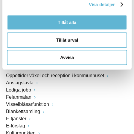
Visa detaljer
Webbadress
www.bromolla.se
Tillåt alla
Växel: 0456-82 20 00
Fax: 0456-82 22 00
Tillåt urval
Org.nr: 212000-0894
Avvisa
SNABBVAL
Öppettider växel och reception i kommunhuset
Anslagstavla
Lediga jobb
Felanmälan
Visselblåsarfunktion
Blankettsamling
E-tjänster
E-förslag
Kulturpunkten