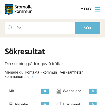
MENY
Sökresultat
Din sökning på
för
gav
0
träffar
Menade du:
kontakta
kommun
verksamheter i
kommunen
fer
Allt
Webbsidor
0
0
Nyheter
Dokument
0
0