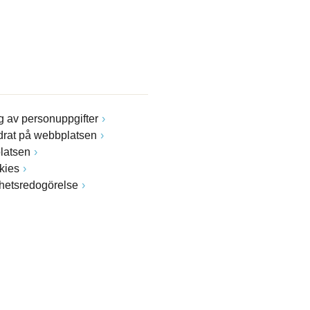
 av personuppgifter
drat på webbplatsen
latsen
kies
ghetsredogörelse