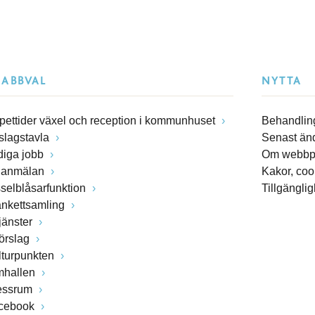
NABBVAL
NYTTA
pettider växel och reception i kommunhuset
Behandling
slagstavla
Senast än
diga jobb
Om webbp
lanmälan
Kakor, coo
sselblåsarfunktion
Tillgängli
ankettsamling
jänster
förslag
lturpunkten
mhallen
essrum
cebook