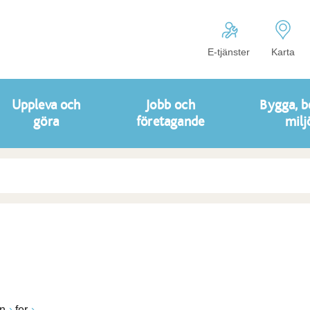
E-tjänster
Karta
Uppleva och
Jobb och
Bygga, b
göra
företagande
milj
n
fer