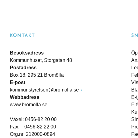
KONTAKT
S
Besöksadress
Öp
Kommunhuset, Storgatan 48
An
Postadress
Le
Box 18, 295 21 Bromölla
Fe
E-post
Vi
kommunstyrelsen@bromolla.se
Bl
Webbadress
E-t
www.bromolla.se
E-
Ku
Växel: 0456-82 20 00
Si
Fax: 0456-82 22 00
Pr
Org.nr: 212000-0894
Fa