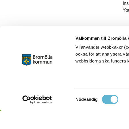
In
Yo
Välkommen till Bromölla
Vi använder webbkakor (coo
också för att analysera vår
webbsidorna ska fungera ko
Samtyckesval
Nödvändig