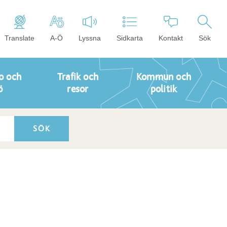
Translate
A-Ö
Lyssna
Sidkarta
Kontakt
Sök
o och
Trafik och
Kommun och
ö
resor
politik