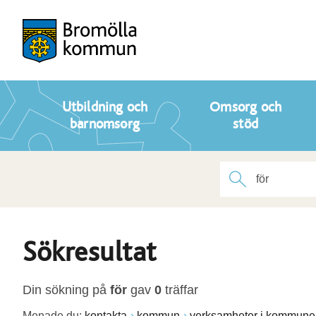
Utbildning och
Omsorg och
barnomsorg
stöd
Sökresultat
Din sökning på
för
gav
0
träffar
Menade du:
kontakta
kommun
verksamheter i kommune