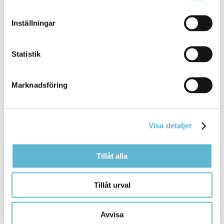
Inställningar
Du och
ditt
boende - arabiska
Statistik
2 May 2019
Webbsida
Marknadsföring
"Du och ditt boende" är informationsfilmer på fem
olika språk. ... "Du och
ditt
boende" är
informationsfilmer på fem olika språk. I filmerna får
du information om bostadssituationen
Visa detaljer
Bromölla Kommun
Tillåt alla
Du och
ditt
boende - somaliska
Tillåt urval
2 May 2019
Avvisa