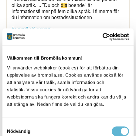
olika språk. ... "Du och
ditt
boende" är
informationsfilmer på fem olika språk. I filmerna får
du information om bostadssituationen
Bromölla Kommun
Du och
ditt
boende - dari
Välkommen till Bromölla kommun!
Vi använder webbkakor (cookies) för att förbättra din
2 May 2019
upplevelse av bromolla.se. Cookies används också för
att analysera vår trafik, samla information och
Webbsida
statistik. Vissa cookies är nödvändiga för att
"Du och ditt boende" är informationsfilmer på fem
webbsidorna ska fungera korrekt och andra kan du välja
olika språk. ... "Du och
ditt
boende" är
att stänga av. Nedan finns de val du kan göra.
informationsfilmer på fem olika språk. I filmerna får
du information om bostadssituationen
Bromölla Kommun
Samtyckesval
Nödvändig