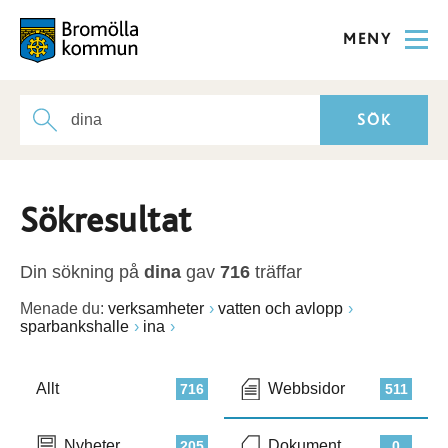
MENY
Sökresultat
Din sökning på
dina
gav
716
träffar
Menade du:
verksamheter
vatten och avlopp
sparbankshalle
ina
Allt
Webbsidor
716
511
Nyheter
Dokument
205
0