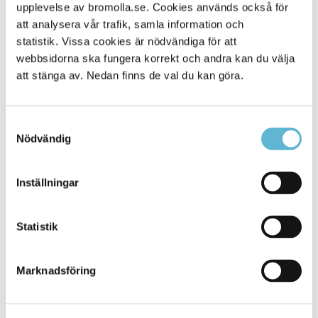
Alla platser
upplevelse av bromolla.se. Cookies används också för
716
att analysera vår trafik, samla information och
statistik. Vissa cookies är nödvändiga för att
webbsidorna ska fungera korrekt och andra kan du välja
att stänga av. Nedan finns de val du kan göra.
Samtyckesval
Nödvändig
Inställningar
KONTAKT
Statistik
Besöksadress
Kommunhuset, Storgatan 48
Postadress
Marknadsföring
Box 18, 295 21 Bromölla
E-post
kommunstyrelsen@bromolla.se