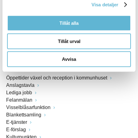
Visa detaljer
Webbadress
www.bromolla.se
Tillåt alla
Växel: 0456-82 20 00
Fax: 0456-82 22 00
Tillåt urval
Org.nr: 212000-0894
Avvisa
SNABBVAL
Öppettider växel och reception i kommunhuset
Anslagstavla
Lediga jobb
Felanmälan
Visselblåsarfunktion
Blankettsamling
E-tjänster
E-förslag
Kulturpunkten