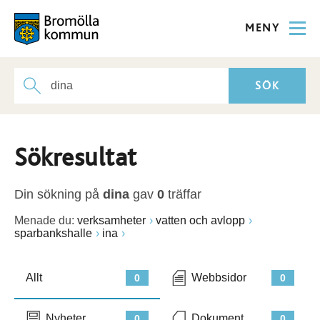
MENY
Sökresultat
Din sökning på
dina
gav
0
träffar
Menade du:
verksamheter
vatten och avlopp
sparbankshalle
ina
Allt
Webbsidor
0
0
Nyheter
Dokument
0
0