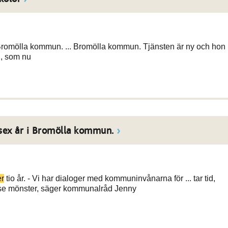
 i Bromölla kommun. ... Bromölla kommun. Tjänsten är ny och hon
, som nu
sex år i Bromölla kommun.
er
tio år. - Vi har dialoger med kommuninvånarna för ... tar tid,
tt se mönster, säger kommunalråd Jenny