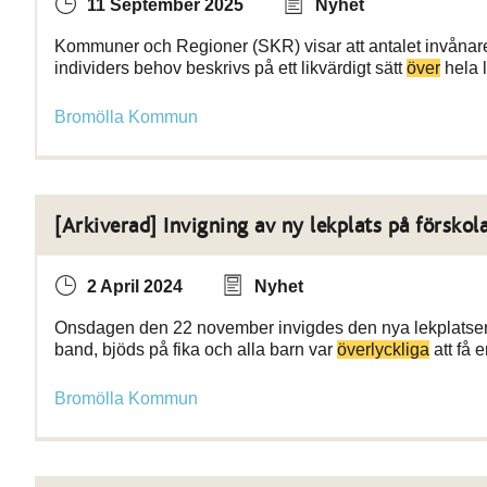
11 September 2025
Nyhet
Kommuner och Regioner (SKR) visar att antalet invåna
individers behov beskrivs på ett likvärdigt sätt
över
hela l
Bromölla Kommun
[Arkiverad] Invigning av ny lekplats på förskol
2 April 2024
Nyhet
Onsdagen den 22 november invigdes den nya lekplatsen på
band, bjöds på fika och alla barn var
överlyckliga
att få e
Bromölla Kommun