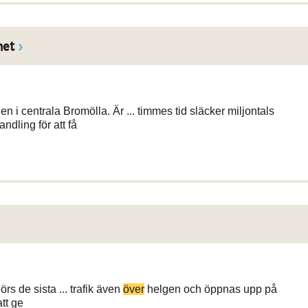
net
 i centrala Bromölla. Är ... timmes tid släcker miljontals
dling för att få
rs de sista ... trafik även
över
helgen och öppnas upp på
att ge