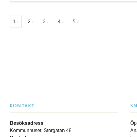
1
2
3
4
5
...
KONTAKT
S
Besöksadress
Öp
Kommunhuset, Storgatan 48
An