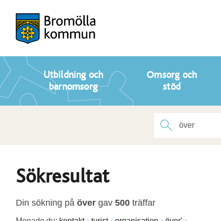
Utbildning och
Omsorg och
barnomsorg
stöd
Sökresultat
Din sökning på
över
gav
500
träffar
Menade du:
kontakt
turist
organisation
över'