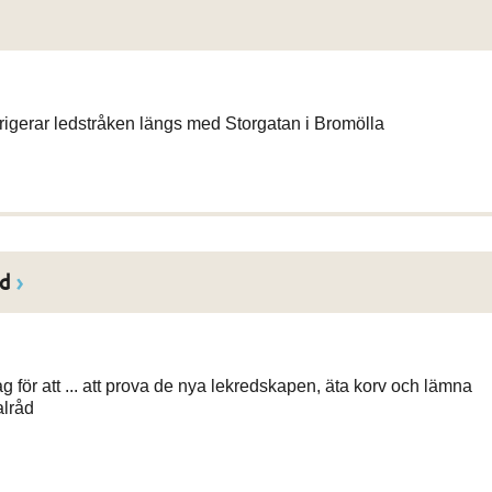
rigerar ledstråken längs med Storgatan i Bromölla
gd
 för att ... att prova de nya lekredskapen, äta korv och lämna
alråd