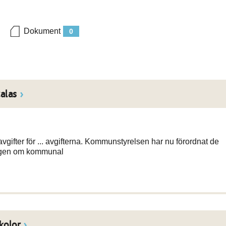
Dokument
0
alas
vgifter för ... avgifterna. Kommunstyrelsen har nu förordnat de
lagen om kommunal
kolor