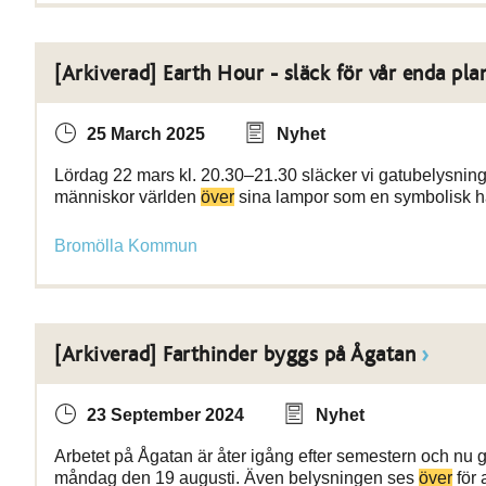
[Arkiverad] Earth Hour - släck för vår enda pla
25 March 2025
Nyhet
Lördag 22 mars kl. 20.30–21.30 släcker vi gatubelysningen
människor världen
över
sina lampor som en symbolisk han
Bromölla Kommun
[Arkiverad] Farthinder byggs på Ågatan
23 September 2024
Nyhet
Arbetet på Ågatan är åter igång efter semestern och nu gö
måndag den 19 augusti. Även belysningen ses
över
för 