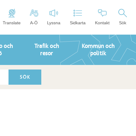
Translate
A-Ö
Lyssna
Sidkarta
Kontakt
Sök
o och
Trafik och
Kommun och
ö
resor
politik