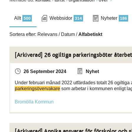
Allt
Webbsidor
Nyheter
500
314
186
Sortera efter:
Relevans
/
Datum
/
Alfabetiskt
[Arkiverad] 26 ogiltiga parkeringsböter återbet
26 September 2024
Nyhet
Under februari månad 2022 utfärdades totalt 26 ogiltiga a
parkeringsövervakare
som arbetar i kommunen enligt 
Bromölla Kommun
[Arkiverad] Annika ansvarar för förskolor och s