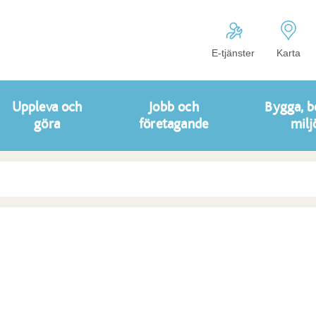
E-tjänster
Karta
Uppleva och
Jobb och
Bygga, b
göra
företagande
milj