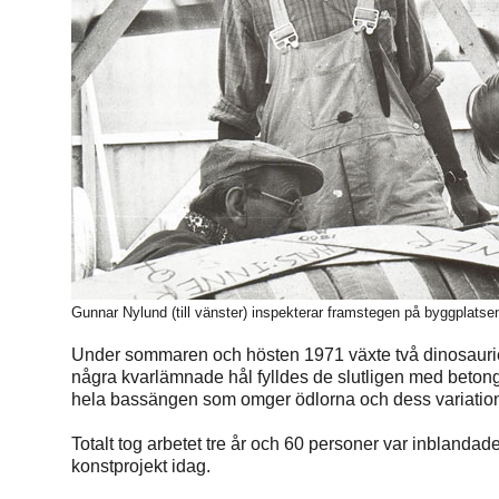
Gunnar Nylund (till vänster) inspekterar framstegen på byggplatse
Under sommaren och hösten 1971 växte två dinosaurier i
några kvarlämnade hål fylldes de slutligen med betong
hela bassängen som omger ödlorna och dess variations
Totalt tog arbetet tre år och 60 personer var inblanda
konstprojekt idag.