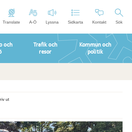
Translate
A-Ö
Lyssna
Sidkarta
Kontakt
Sök
o och
Trafik och
Kommun och
ö
resor
politik
riv ut