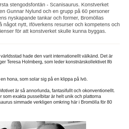
törsta stengodsfontän - Scanisaurus. Konstverket
n Gunnar Nylund och en grupp på 60 personer
ärens nyskapande tankar och former, Bromöllas
å något nytt, Iföverkens resurser och kompetens och
ienser för att konstverket skulle kunna byggas.
ärldsstad hade den varit internationellt välkänd. Det är
säger Teresa Holmberg, som leder konstnärskollektivet Ifö
 en hona, som solar sig på en klippa på Ivö.
otivet är så annorlunda, fantasifullt och okonventionellt.
or som exakta pusselbitar är helt unik och plattorna
saurus simmade verkligen omkring här i Bromölla för 80