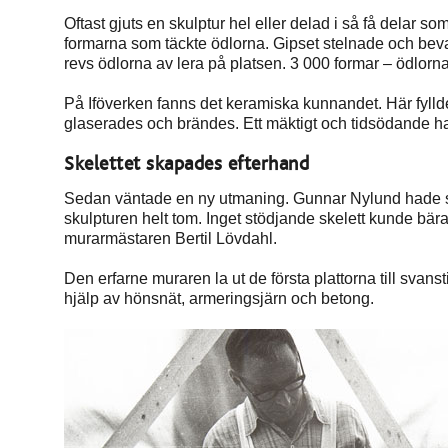
Oftast gjuts en skulptur hel eller delad i så få delar so
formarna som täckte ödlorna. Gipset stelnade och bev
revs ödlorna av lera på platsen. 3 000 formar – ödlornas 
På Iföverken fanns det keramiska kunnandet. Här fyll
glaserades och brändes. Ett mäktigt och tidsödande han
Skelettet skapades efterhand
Sedan väntade en ny utmaning. Gunnar Nylund hade skapa
skulpturen helt tom. Inget stödjande skelett kunde bä
murarmästaren Bertil Lövdahl.
Den erfarne muraren la ut de första plattorna till s
hjälp av hönsnät, armeringsjärn och betong.