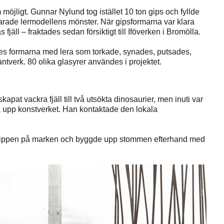
m möjligt. Gunnar Nylund tog istället 10 ton gips och fyllde
arade lermodellens mönster. När gipsformarna var klara
fjäll – fraktades sedan försiktigt till Iföverken i Bromölla.
des formarna med lera som torkade, synades, putsades,
tverk. 80 olika glasyrer användes i projektet.
t vackra fjäll till två utsökta dinosaurier, men inuti var
ra upp konstverket. Han kontaktade den lokala
vanstippen på marken och byggde upp stommen efterhand med