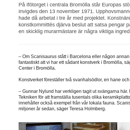
På Ifötorget i centrala Bromölla står Europas s
invigdes den 13 november 1971. Upphovsmanne
hade då arbetat i tre år med projektet. Konstn
konstkommittés djärva beslut att satsa pengar p
en skicklig murarmästare är några viktiga ingred
– Om Scanisaurus stått i Barcelona eller någon annan v
fantastiskt att vi har ett sådant konstverk i Bromölla, 
Center i Bromölla.
Konstverket föreställer två svanhalsödlor, en hane och
– Gunnar Nylund har verkligen tagit ut svängarna här. M
Tekniken för att framställa tusentals olika keramikplatt
innehåller också exempel från vår lokala fauna. Scani
miljoner år sedan, säger Teresa Holmberg.