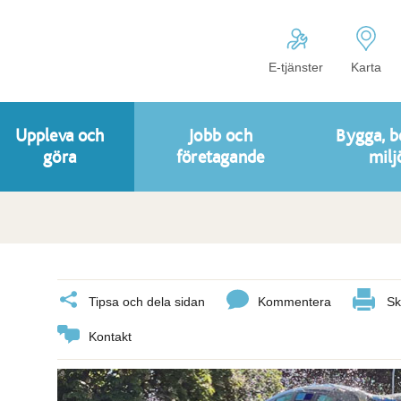
E-tjänster
Karta
Uppleva och
Jobb och
Bygga, b
göra
företagande
milj
Tipsa och dela sidan
Kommentera
Sk
Kontakt