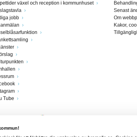
pettider växel och reception i kommunhuset
Behandling
slagstavla
Senast än
diga jobb
Om webbp
lanmälan
Kakor, coo
sselblåsarfunktion
Tillgängli
ankettsamling
jänster
förslag
lturpunkten
mhallen
essrum
cebook
stagram
u Tube
 kommun!