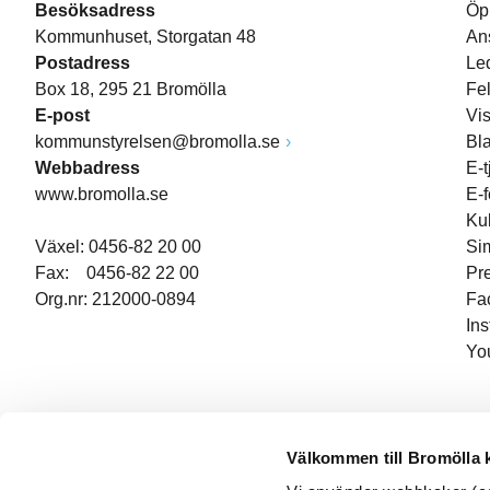
Besöksadress
Öp
Kommunhuset, Storgatan 48
An
Postadress
Le
Box 18, 295 21 Bromölla
Fe
E-post
Vi
kommunstyrelsen@bromolla.se
Bl
Webbadress
E-t
www.bromolla.se
E-
Ku
Växel: 0456-82 20 00
Si
Fax: 0456-82 22 00
Pr
Org.nr: 212000-0894
Fa
In
Yo
Välkommen till Bromölla