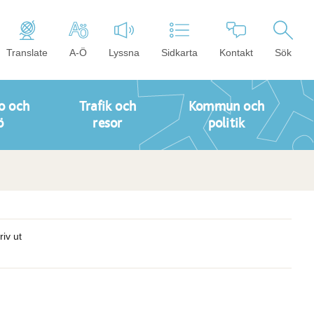
Translate
A-Ö
Lyssna
Sidkarta
Kontakt
Sök
o och
Trafik och
Kommun och
ö
resor
politik
riv ut