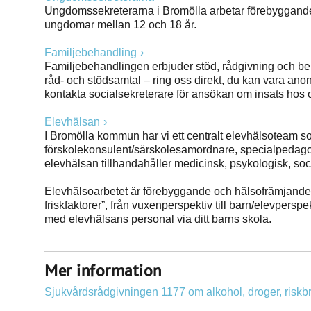
Ungdomssekreterarna i Bromölla arbetar förebyggande fö
ungdomar mellan 12 och 18 år.
Familjebehandling
Familjebehandlingen erbjuder stöd, rådgivning och beh
råd- och stödsamtal – ring oss direkt, du kan vara ano
kontakta socialsekreterare för ansökan om insats hos 
Elevhälsan
I Bromölla kommun har vi ett centralt elevhälsoteam s
förskolekonsulent/särskolesamordnare, specialpedago
elevhälsan tillhandahåller medicinsk, psykologisk, s
Elevhälsoarbetet är förebyggande och hälsofrämjande och
friskfaktorer”, från vuxenperspektiv till barn/elevperspe
med elevhälsans personal via ditt barns skola.
Mer information
Sjukvårdsrådgivningen 1177 om alkohol, droger, riskb