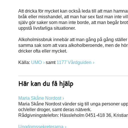
Att dricka för mycket kan också leda till att man hamnar 
bråk eller misshandel, att man har sex fast man inte vi
själv gör saker som man inte borde, att man begår brott
uppstå livsfarliga situationer.
Alkoholmissbruk innebär att man gång på gång ställer ti
samma sak som att vara alkoholberoende, men de hör i
dricker ofta eller mycket.
Källa:
UMO
samt
1177 Vårdguiden
Här kan du få hjälp
Maria Skåne Nordost
Maria Skåne Nordost vänder sig till unga personer upp 
och/eller droger, samt deras nätverk.
Rådgivningstelefon: Hässleholm 0451-418 36, Kristia
Ungdomssekreterarna