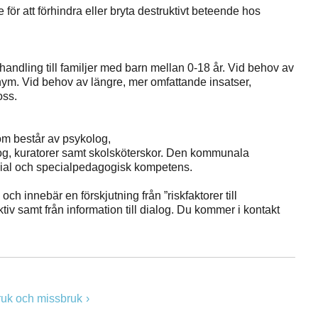
r att förhindra eller bryta destruktivt beteende hos
andling till familjer med barn mellan 0-18 år. Vid behov av
nym. Vid behov av längre, mer omfattande insatser,
oss.
om består av psykolog,
g, kuratorer samt skolsköterskor. Den kommunala
ocial och specialpedagogisk kompetens.
 innebär en förskjutning från ”riskfaktorer till
ktiv samt från information till dialog. Du kommer i kontakt
ruk och missbruk