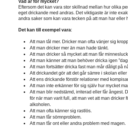
Vad är för mycket?
Eftersom det kan vara stor skillnad mellan hur olika pe
eget drickande med andras. Det viktigaste är inte exa
andra saker som kan vara tecken på att man har eller h
Det kan till exempel vara
:
Att man tål mer. Dricker man ofta vänjer sig kropp
Att man dricker mer än man hade tänkt.
Att man dricker så mycket att man får minneslucko
Att man känner att man behöver dricka igen ”dagen 
Att man fortsätter dricka fast man mår dåligt på nå
Att drickandet gör att det går sämre i skolan eller p
Att ens drickande förstör relationer med kompisar 
Att man inte erkänner för sig själv hur mycket man
Att man blir nedstämd, irriterad eller får ångest
för när man varit full, att man vet att man dricker
alkoholen.
Att man ofta känner sig rastlös.
Att man får sömnproblem.
Att man får ont eller andra problem med magen.