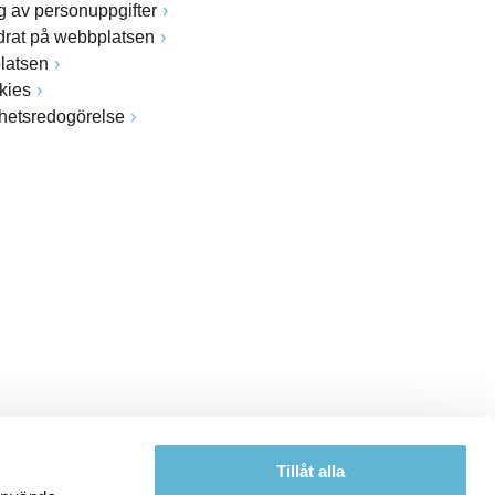
 av personuppgifter
drat på webbplatsen
latsen
kies
ghetsredogörelse
Tillåt alla