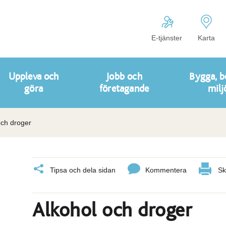
E-tjänster
Karta
Uppleva och
Jobb och
Bygga, b
göra
företagande
milj
och droger
Tipsa och dela sidan
Kommentera
Sk
Alkohol och droger