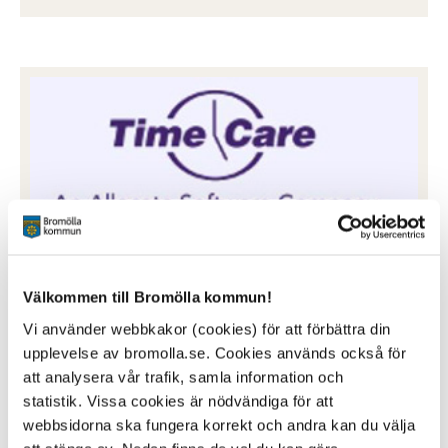
Time Care pool
Välkommen till Bromölla kommun!
Bokning av arbetspass för vikarier
Vi använder webbkakor (cookies) för att förbättra din
Klicka här för att logga in
upplevelse av bromolla.se. Cookies används också för
att analysera vår trafik, samla information och
statistik. Vissa cookies är nödvändiga för att
webbsidorna ska fungera korrekt och andra kan du välja