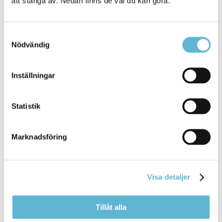
att stänga av. Nedan finns de val du kan göra.
Samtyckesval
Nödvändig
Inställningar
Time Care Planering - Multi Access
Statistik
Schemaläggning.
Klicka här för att logga in
Marknadsföring
Kontakt
Visa detaljer
Bemanningsenheten
Storgatan 48 (kommunhuset i Bromölla)
bemanningsenheten@bromolla.se
Tillåt alla