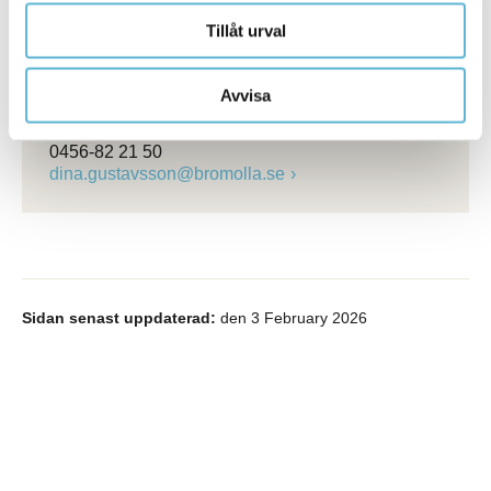
Pauline Jaldeheim
Rekryteringsspecialist
Tillåt urval
0456-82 20 99
pauline.jaldeheim@bromolla.se
Avvisa
Dina Gustavsson
Bemanningschef
0456-82 21 50
dina.gustavsson@bromolla.se
Sidan senast uppdaterad:
den 3 February 2026