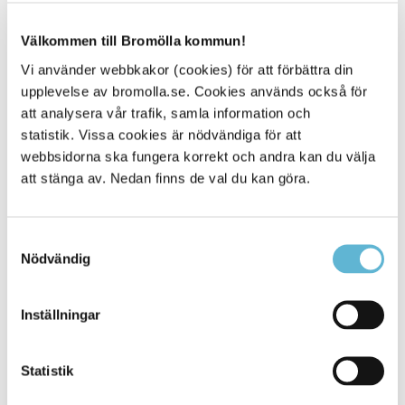
Visselblåsarfunktion - Bromölla kommun
Välkommen till Bromölla kommun!
Vi använder webbkakor (cookies) för att förbättra din
Sidan senast uppdaterad:
den 2 April 2024
upplevelse av bromolla.se. Cookies används också för
att analysera vår trafik, samla information och
Tipsa och dela sidan
statistik. Vissa cookies är nödvändiga för att
webbsidorna ska fungera korrekt och andra kan du välja
Kommentera
att stänga av. Nedan finns de val du kan göra.
Skriv ut
Samtyckesval
Nödvändig
Inställningar
Statistik
KONTAKT