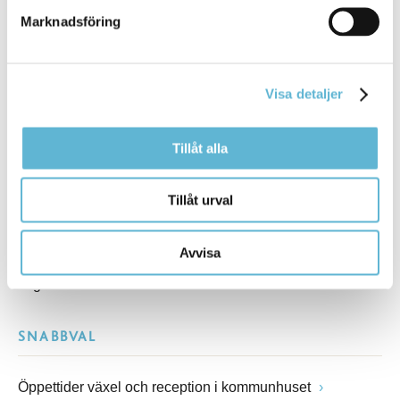
Marknadsföring
Besöksadress
Kommunhuset, Storgatan 48
Postadress
Visa detaljer
Box 18, 295 21 Bromölla
E-post
Tillåt alla
kommunstyrelsen@bromolla.se
Webbadress
www.bromolla.se
Tillåt urval
Växel: 0456-82 20 00
Avvisa
Fax: 0456-82 22 00
Org.nr: 212000-0894
SNABBVAL
Öppettider växel och reception i kommunhuset