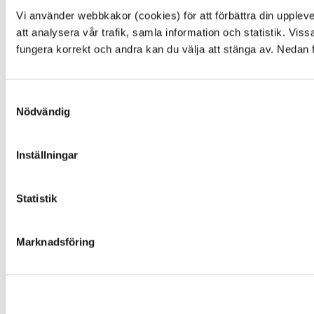
E-tjänster
Vi använder webbkakor (cookies) för att förbättra din upple
E-förslag
att analysera vår trafik, samla information och statistik. Vi
Kulturpunkten
fungera korrekt och andra kan du välja att stänga av. Nedan 
Simhallen
Pressrum
Facebook
Samtyckesval
Instagram
Nödvändig
You Tube
Inställningar
NYTTA
Statistik
Behandling av personuppgifter
Senast ändrat på webbplatsen
Om webbplatsen
Marknadsföring
Kakor, cookies
Tillgänglighetsredogörelse