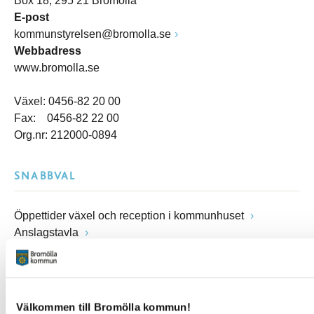
Box 18, 295 21 Bromölla
E-post
kommunstyrelsen@bromolla.se
Webbadress
www.bromolla.se
Växel: 0456-82 20 00
Fax: 0456-82 22 00
Org.nr: 212000-0894
SNABBVAL
Öppettider växel och reception i kommunhuset
Anslagstavla
Lediga jobb
Felanmälan
Visselblåsarfunktion
Blankettsamling
Välkommen till Bromölla kommun!