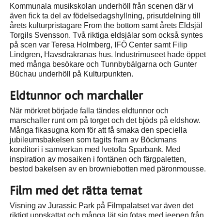
Kommunala musikskolan underhöll från scenen där vi
även fick ta del av födelsedagshyllning, prisutdelning till
årets kulturpristagare From the bottom samt årets Eldsjäl
Torgils Svensson. Två riktiga eldsjälar som också syntes
på scen var Teresa Holmberg, IFÖ Center samt Filip
Lindgren, Havsdrakranas hus. Industrimuseet hade öppet
med många besökare och Tunnbybälgarna och Gunter
Büchau underhöll på Kulturpunkten.
Eldtunnor och marchaller
När mörkret började falla tändes eldtunnor och
marschaller runt om på torget och det bjöds på eldshow.
Många fikasugna kom för att få smaka den speciella
jubileumsbakelsen som tagits fram av Böckmans
konditori i samverkan med Ivetofta Sparbank. Med
inspiration av mosaiken i fontänen och färgpaletten,
bestod bakelsen av en browniebotten med päronmousse.
Film med det rätta temat
Visning av Jurassic Park på Filmpalatset var även det
riktigt uppskattat och många lät sig fotas med jeepen från