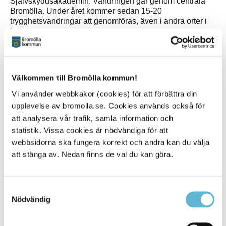
Självskyddsakademin. Vandringen går genom centrala
Bromölla. Under året kommer sedan 15-20
trygghetsvandringar att genomföras, även i andra orter i
kommunen.
– Skolavslutningskvällen är ett bra tilfälle att börja på. Nu
är sommaren här och då är det bra att vuxna är ute och rör
sig i samhället. Det skapar trygghet, säger Sanja
Välkommen till Bromölla kommun!
Vojnikovic, säkerhetsskydsschef i Bromölla kommun.
Vi använder webbkakor (cookies) för att förbättra din
upplevelse av bromolla.se. Cookies används också för
att analysera vår trafik, samla information och
statistik. Vissa cookies är nödvändiga för att
webbsidorna ska fungera korrekt och andra kan du välja
att stänga av. Nedan finns de val du kan göra.
Sidan senast uppdaterad:
den 11 November 2024
Tipsa och dela sidan
Samtyckesval
Nödvändig
Kommentera