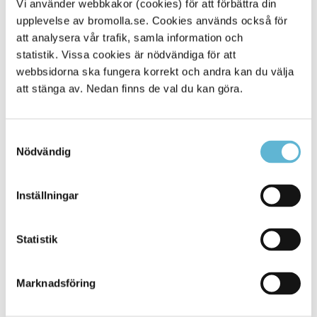
Tipsa och dela sidan
Vi använder webbkakor (cookies) för att förbättra din
upplevelse av bromolla.se. Cookies används också för
Kommentera
att analysera vår trafik, samla information och
statistik. Vissa cookies är nödvändiga för att
Skriv ut
webbsidorna ska fungera korrekt och andra kan du välja
att stänga av. Nedan finns de val du kan göra.
Samtyckesval
Nödvändig
Inställningar
KONTAKT
Statistik
Besöksadress
Kommunhuset, Storgatan 48
Marknadsföring
Postadress
Box 18, 295 21 Bromölla