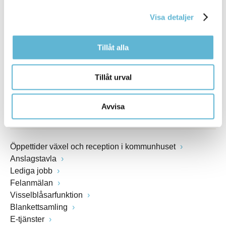
E-post
kommunstyrelsen@bromolla.se
Visa detaljer
Webbadress
www.bromolla.se
Tillåt alla
Växel: 0456-82 20 00
Fax: 0456-82 22 00
Tillåt urval
Org.nr: 212000-0894
Avvisa
SNABBVAL
Öppettider växel och reception i kommunhuset
Anslagstavla
Lediga jobb
Felanmälan
Visselblåsarfunktion
Blankettsamling
E-tjänster