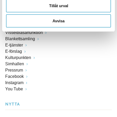
Tillåt urval
Öppettider växel och reception i kommunhuset
Anslagstavla
Lediga jobb
Avvisa
Felanmälan
Visselblåsarfunktion
Blankettsamling
E-tjänster
E-förslag
Kulturpunkten
Simhallen
Pressrum
Facebook
Instagram
You Tube
NYTTA