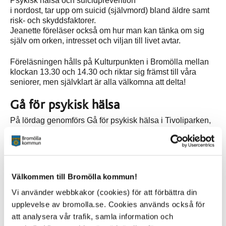
Psykisk hälsa och suicidprevention
i nordost, tar upp om suicid (självmord) bland äldre samt
risk- och skyddsfaktorer.
Jeanette föreläser också om hur man kan tänka om sig
själv om orken, intresset och viljan till livet avtar.
Föreläsningen hålls på Kulturpunkten i Bromölla mellan
klockan 13.30 och 14.30 och riktar sig främst till våra
seniorer, men självklart är alla välkomna att delta!
Gå för psykisk hälsa
På lördag genomförs Gå för psykisk hälsa i Tivoliparken,
Kristianstad. Samling sker intill scenen i Tivoliparken med
start klockan 13.00. Kom som du är och gå, lunka eller
jogga i parken eller runt Naturrum. ”Walk and Talk” ger dig
möjlighet att promenera och samtala med personer med
egna erfarenheter av psykisk ohälsa och återhämtning,
Välkommen till Bromölla kommun!
representanter från intresseföreningar samt
ambassadörer från (H)järnkoll Skåne
Vi använder webbkakor (cookies) för att förbättra din
upplevelse av bromolla.se. Cookies används också för
Efter målgång serveras vatten, frukt och choklad och
att analysera vår trafik, samla information och
Fogarolli bjuder på värmande dryck från kafévagnen