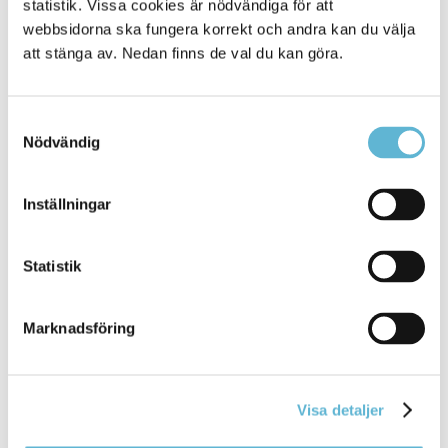
statistik. Vissa cookies är nödvändiga för att
Eventet avrundas cirka 14.30 med prisutdelning som
webbsidorna ska fungera korrekt och andra kan du välja
dras på din deltagarlott.
att stänga av. Nedan finns de val du kan göra.
Läs hela veckans program
För att läsa om hela veckans program är du välkommen
Samtyckesval
att besöka Skåneveckans webbplats:
Nödvändig
https://skaneveckan.com/program-stader/
Inställningar
Sidan senast uppdaterad:
den 13 October 2025
Statistik
Tipsa och dela sidan
Marknadsföring
Kommentera
Skriv ut
Visa detaljer