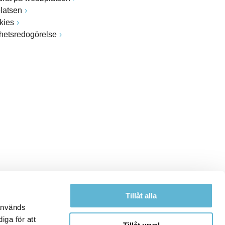
latsen
kies
ghetsredogörelse
Tillåt alla
 används
iga för att