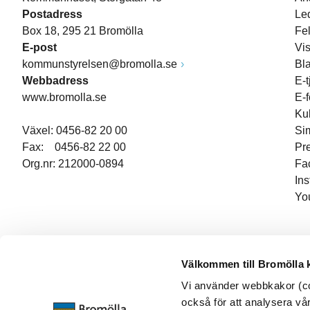
Postadress
Le
Box 18, 295 21 Bromölla
Fe
E-post
Vi
kommunstyrelsen@bromolla.se
Bl
Webbadress
E-t
www.bromolla.se
E-
Ku
Växel: 0456-82 20 00
Si
Fax: 0456-82 22 00
Pr
Org.nr: 212000-0894
Fa
In
Yo
Välkommen till Bromölla
Vi använder webbkakor (coo
också för att analysera vår