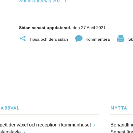
Sommarföretag 2021
Sidan senast uppdaterad:
den 27 April 2021
Tipsa och dela sidan
Kommentera
Sk
NABBVAL
NYTTA
pettider växel och reception i kommunhuset
Behandling
slagstavla
Senast än