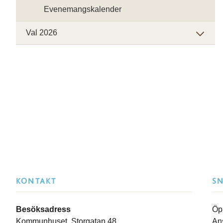
Evenemangskalender
Val 2026
KONTAKT
S
Besöksadress
Öp
Kommunhuset, Storgatan 48
An