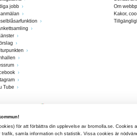
diga jobb
Om webbp
lanmälan
Kakor, coo
sselblåsarfunktion
Tillgängli
ankettsamling
jänster
förslag
lturpunkten
mhallen
essrum
cebook
stagram
u Tube
 kommun!
kies) för att förbättra din upplevelse av bromolla.se. Cookies
 trafik, samla information och statistik. Vissa cookies är nödvänd