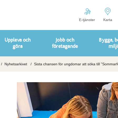
E-tjänster
Karta
Uppleva och
Jobb och
Bygga, b
göra
företagande
milj
Nyhetsarkivet
Sista chansen för ungdomar att söka till ”Sommarf