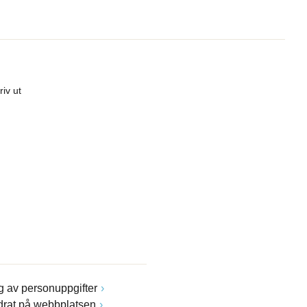
riv ut
 av personuppgifter
drat på webbplatsen