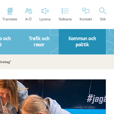
Translate
A-Ö
Lyssna
Sidkarta
Kontakt
Sök
o och
Trafik och
Kommun och
ö
resor
politik
öretag"