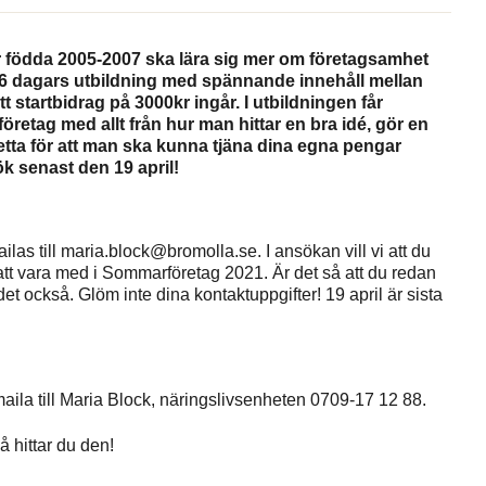
 födda 2005-2007 ska lära sig mer om företagsamhet
6 dagars utbildning med spännande innehåll mellan
 startbidrag på 3000kr ingår. I utbildningen får
öretag med allt från hur man hittar en bra idé, gör en
detta för att man ska kunna tjäna dina egna pengar
 senast den 19 april!
las till maria.block@bromolla.se. I ansökan vill vi att du
att vara med i Sommarföretag 2021. Är det så att du redan
et också. Glöm inte dina kontaktuppgifter! 19 april är sista
maila till Maria Block, näringslivsenheten 0709-17 12 88.
å hittar du den!