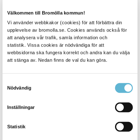
ojämnheter på planen. Planen hade dessutom
ingen belysning.
Välkommen till Bromölla kommun!
Lekplatsen öster om Dalafurets förskola var
Vi använder webbkakor (cookies) för att förbättra din
igenvuxen och upplevdes som otrygg.
upplevelse av bromolla.se. Cookies används också för
att analysera vår trafik, samla information och
Uppvuxen vegetation från gång/cykelväg till
statistik. Vissa cookies är nödvändiga för att
Dalaskolan södra
webbsidorna ska fungera korrekt och andra kan du välja
att stänga av. Nedan finns de val du kan göra.
Gång/cykelväg från Dalafuret till Folkets husgatan
saknade soptunnor och bänkar.
Samtyckesval
Gång/cykelvägen mellan Dalaskolan och Folkets
Nödvändig
hus var mörk då belysning var placerad på andra
sidan vägen. Att en lampa var trasig gjorde det ännu
mörkare.
Inställningar
Syfte med trygghetsvandringen
Statistik
Syftet med kommunens trygghetsvandringar är att
identifiera och arbeta bort platser i den fysiska miljön som