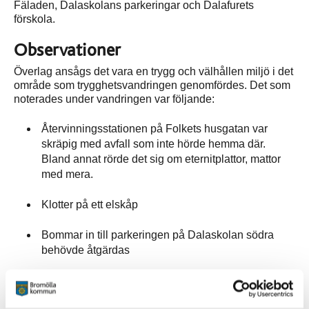
Fäladen, Dalaskolans parkeringar och Dalafurets
förskola.
Observationer
Överlag ansågs det vara en trygg och välhållen miljö i det
område som trygghetsvandringen genomfördes. Det som
noterades under vandringen var följande:
Återvinningsstationen på Folkets husgatan var
skräpig med avfall som inte hörde hemma där.
Bland annat rörde det sig om eternitplattor, mattor
med mera.
Klotter på ett elskåp
Bommar in till parkeringen på Dalaskolan södra
behövde åtgärdas
Basketplanen vid Fäladsvägen ansågs svår att
använda då målen var trasiga och det var