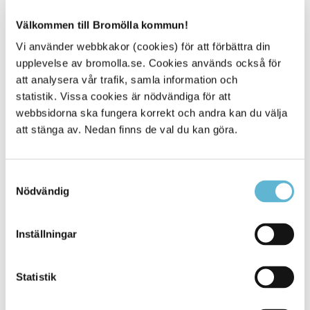
Välkommen till Bromölla kommun!
Sist men inte minst har det hållits ett antal öppna hus på
Träffpunkten, en daglig sysselsättning, som vänder sig till
Vi använder webbkakor (cookies) för att förbättra din
kommunens medborgare som är över 18 år med psykisk
upplevelse av bromolla.se. Cookies används också för
ohälsa. Träffpunkten drivs utifrån ett individuellt anpassat
att analysera vår trafik, samla information och
behov och planeras tillsammans med de personer som
deltar.
statistik. Vissa cookies är nödvändiga för att
webbsidorna ska fungera korrekt och andra kan du välja
Suicidpreventiv plan
att stänga av. Nedan finns de val du kan göra.
Samtidigt med allt detta arbete har ett övergripande
arbete med att ta fram en suicidpreventiv plan påbörjats.
Detta markerar ett viktigt steg mot ett mer samordnat och
Samtyckesval
långsiktigt arbete där olika verksamheter inom kommunen
Nödvändig
samverkar för att förebygga suicid och stärka
skyddsfaktorer hos invånarna.
Inställningar
Sammanfattningsvis visar Bromöllas förbättring i
Kommunbarometern att målmedvetna insatser ger
resultat. Genom att fortsätta utveckla både förebyggande
Statistik
arbete och stödinsatser tar kommunen viktiga steg mot en
bättre psykisk hälsa för alla invånare.