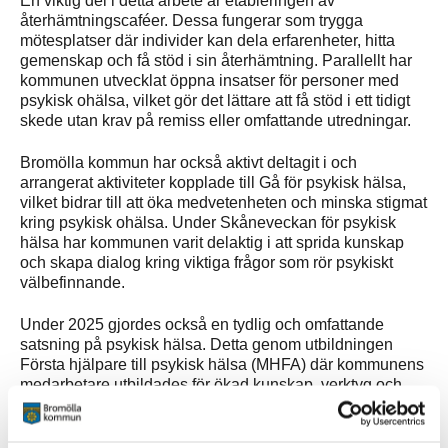
En viktig del i detta arbete är etableringen av
återhämtningscaféer. Dessa fungerar som trygga
mötesplatser där individer kan dela erfarenheter, hitta
gemenskap och få stöd i sin återhämtning. Parallellt har
kommunen utvecklat öppna insatser för personer med
psykisk ohälsa, vilket gör det lättare att få stöd i ett tidigt
skede utan krav på remiss eller omfattande utredningar.
Bromölla kommun har också aktivt deltagit i och
arrangerat aktiviteter kopplade till Gå för psykisk hälsa,
vilket bidrar till att öka medvetenheten och minska stigmat
kring psykisk ohälsa. Under Skåneveckan för psykisk
hälsa har kommunen varit delaktig i att sprida kunskap
och skapa dialog kring viktiga frågor som rör psykiskt
välbefinnande.
Under 2025 gjordes också en tydlig och omfattande
satsning på psykisk hälsa. Detta genom utbildningen
Första hjälpare till psykisk hälsa (MHFA) där kommunens
medarbetare utbildades för ökad kunskap, verktyg och
mod att möta människor i psykisk kris. Under 2026
kommer ytterligare sex utbildningstillfällen hållas för
personalen.