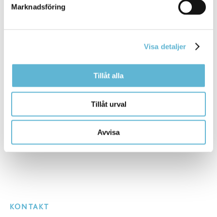
Marknadsföring
Sidan senast uppdaterad:
den 4 May 2026
Visa detaljer
Tipsa och dela sidan
Tillåt alla
Kommentera
Tillåt urval
Skriv ut
Avvisa
KONTAKT