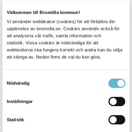
att utsättas för brott och även om de känner sig trygga i sitt
bostadsområde på kvällarna, säger Mats Trulsson.
Välkommen till Bromölla kommun!
Vi använder webbkakor (cookies) för att förbättra din
I slutet av enkäten ställs också några frågor om polisens
upplevelse av bromolla.se. Cookies används också för
lokala verksamhet.
att analysera vår trafik, samla information och
Cirka 900 personer i Bromölla kommun kommer att få
statistik. Vissa cookies är nödvändiga för att
enkäten hemskickad.
webbsidorna ska fungera korrekt och andra kan du välja
att stänga av. Nedan finns de val du kan göra.
Undersökningen skickades ut den 14 augusti och
avslutas efter cirka två månader. Resultatet presenteras
senare under hösten.
Samtyckesval
Nödvändig
En lokal trygghetsmätning görs årligen i polisregionen
och dess kommuner sedan flera år tillbaka.
Inställningar
Vid frågor om undersökningen: kontakta Mats Trulsson,
ansvarig för trygghetsmätningarna i polisregion Syd, på
telefon 010-56 20 200.
Statistik
Mer information om undersökningen finns på polisens