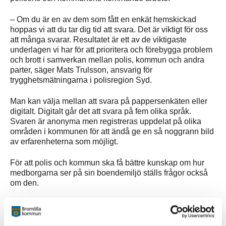
– Om du är en av dem som fått en enkät hemskickad
hoppas vi att du tar dig tid att svara. Det är viktigt för oss
att många svarar. Resultatet är ett av de viktigaste
underlagen vi har för att prioritera och förebygga problem
och brott i samverkan mellan polis, kommun och andra
parter, säger Mats Trulsson, ansvarig för
trygghetsmätningarna i polisregion Syd.
Man kan välja mellan att svara på pappersenkäten eller
digitalt. Digitalt går det att svara på fem olika språk.
Svaren är anonyma men registreras uppdelat på olika
områden i kommunen för att ändå ge en så noggrann bild
av erfarenheterna som möjligt.
För att polis och kommun ska få bättre kunskap om hur
medborgarna ser på sin boendemiljö ställs frågor också
om den.
– Vi vill till exempel veta hur medborgarna upplever
eventuella problem där de bor, om de har varit utsatta för
brott eller inte under det senaste året, om de är oroliga för