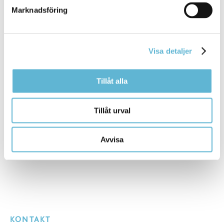
hemsida:
www.polisen.se/trygghetSyd2023
Marknadsföring
Sidan senast uppdaterad:
den 13 November 2023
Visa detaljer
Tipsa och dela sidan
Tillåt alla
Kommentera
Tillåt urval
Skriv ut
Avvisa
KONTAKT