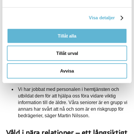
oavsett var i livet man befinner sig.
Det sker en nära samverkan mellan skola, socialtjänst,
Visa detaljer
polis och fritidsverksamhet (SSPF). Detta handlar bland
annat om riktade insatser i skolor och stöd till unga i
riskzonen. Parallellt utvecklas arbetet med den lokala
Tillåt alla
lägesbilden genom trygghetsvandringar, förbättrad
rapportering och nya mätmetoder, som exempelvis
analyser av narkotika i avloppsvatten.
Tillåt urval
Bedrägerier är också ett prioriterat område, där
informationskampanjer och utbildningar – bland annat via
Avvisa
hemtjänsten – ska stärka skyddet för äldre.
Vi har jobbat med personalen i hemtjänsten och
utbildat dem för att hjälpa oss föra vidare viktig
information till de äldre. Våra seniorer är en grupp vi
annars har svårt att nå och som är en riskgrupp för
bedrägerier, säger Martin Nilsson.
Våld i nära relationer – ett långsiktigt