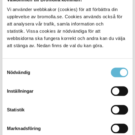
Samtidigt betonas vikten av en korrekt och gemensam
Vi använder webbkakor (cookies) för att förbättra din
lägesbild. Kommunen är beroende av den information
upplevelse av bromolla.se. Cookies används också för
som finns ”på byn” och som inte alltid når polisen.
att analysera vår trafik, samla information och
Om inte denna information når oss riskerar vi att det
statistik. Vissa cookies är nödvändiga för att
att skapas en alternativ sanning, säger
webbsidorna ska fungera korrekt och andra kan du välja
kommunpolis Martin Nilsson.
att stänga av. Nedan finns de val du kan göra.
Kommunchef Marie Wäppling lyfter även vikten av att fler
Samtyckesval
anmäler brott:
Nödvändig
Det är viktigt att man som medborgare anmäler allt
för att hjälpa till att skapa en korrekt lägesbild och
Inställningar
hjälpa polisen att få en mer övergripande bild. Det
behövs en beteendeförändring i samhället, där vi
står upp för varandra och reagerar.
Statistik
Från unga i skolan till seniorer
Marknadsföring
En viktig del i medborgarlöftet är att se till allas bästa,