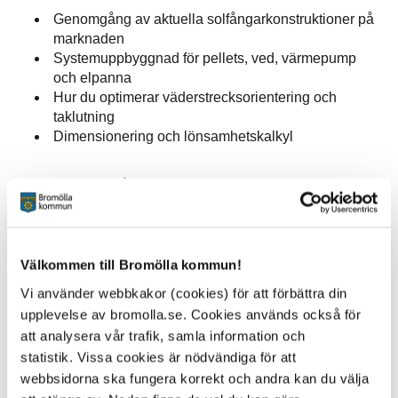
Genomgång av aktuella solfångarkonstruktioner på
marknaden
Systemuppbyggnad för pellets, ved, värmepump
och elpanna
Hur du optimerar väderstrecksorientering och
taklutning
Dimensionering och lönsamhetskalkyl
Föreläsningen hålls digitalt onsdagen den 17 november
18.00 till 19.30.
Anmälan sker senast den 16 november via denna länk:
https://forms.gle/M2Q1NMn8s4hsfp9W8
.
Välkommen till Bromölla kommun!
En länk till själva föreläsningen skickas sedan ut per mejl
Vi använder webbkakor (cookies) för att förbättra din
dagen innan föreläsningen.
upplevelse av bromolla.se. Cookies används också för
Vid frågor kontakta din lokala energi- och klimatrådgivare.
att analysera vår trafik, samla information och
Jenny Sandin
statistik. Vissa cookies är nödvändiga för att
Energi- och klimatrådgivare
webbsidorna ska fungera korrekt och andra kan du välja
044-13 51 98