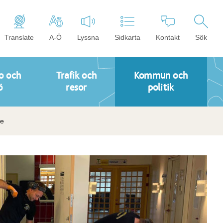
Translate
A-Ö
Lyssna
Sidkarta
Kontakt
Sök
o och
Trafik och
Kommun och
ö
resor
politik
re