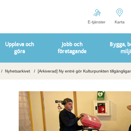
E-tjänster
Karta
Uppleva och
Jobb och
Bygga, b
göra
företagande
milj
Nyhetsarkivet
[Arkiverad] Ny entré gör Kulturpunkten tillgängliga