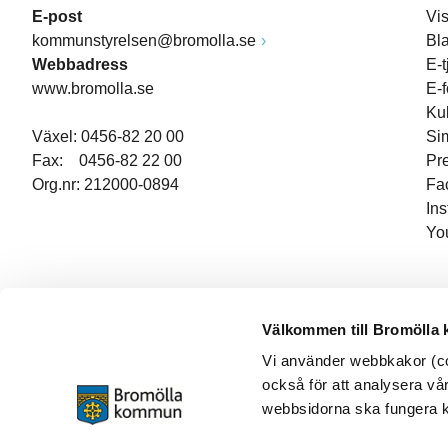
E-post
Vi
kommunstyrelsen@bromolla.se
Bl
Webbadress
E-t
www.bromolla.se
E-
Ku
Växel: 0456-82 20 00
Si
Fax: 0456-82 22 00
Pr
Org.nr: 212000-0894
Fa
In
Yo
Välkommen till Bromölla
Vi använder webbkakor (coo
också för att analysera vår
webbsidorna ska fungera ko