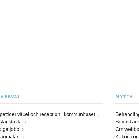
NABBVAL
NYTTA
pettider växel och reception i kommunhuset
Behandling
slagstavla
Senast än
diga jobb
Om webbp
lanmälan
Kakor, coo