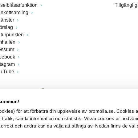
sselblåsarfunktion
Tillgängli
ankettsamling
jänster
förslag
lturpunkten
mhallen
essrum
cebook
stagram
u Tube
 kommun!
kies) för att förbättra din upplevelse av bromolla.se. Cookies
 trafik, samla information och statistik. Vissa cookies är nödvänd
rrekt och andra kan du välja att stänga av. Nedan finns de val 