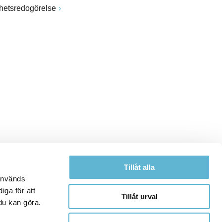
ghetsredogörelse
Tillåt alla
 används
iga för att
Tillåt urval
du kan göra.