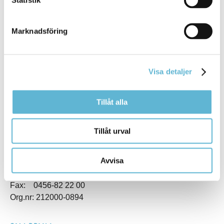
Marknadsföring
KONTAKT
Besöksadress
Visa detaljer
Kommunhuset, Storgatan 48
Postadress
Box 18, 295 21 Bromölla
Tillåt alla
E-post
kommunstyrelsen@bromolla.se
Tillåt urval
Webbadress
www.bromolla.se
Avvisa
Växel: 0456-82 20 00
Fax: 0456-82 22 00
Org.nr: 212000-0894