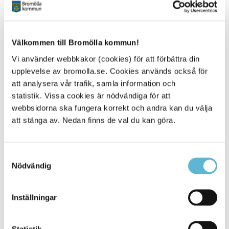
Vatten fylls på i flera omgångar och därför är isbanan klar
att använda först under vecka 7. All åkning görs sedan på
egen risk och det gäller förstås också att ta hänsyn till
Välkommen till Bromölla kommun!
Corona och hålla avstånd.
Vi använder webbkakor (cookies) för att förbättra din
upplevelse av bromolla.se. Cookies används också för
att analysera vår trafik, samla information och
Sidan senast uppdaterad:
den 29 September 2021
statistik. Vissa cookies är nödvändiga för att
webbsidorna ska fungera korrekt och andra kan du välja
Tipsa och dela sidan
att stänga av. Nedan finns de val du kan göra.
Kommentera
Samtyckesval
Skriv ut
Nödvändig
Inställningar
Statistik